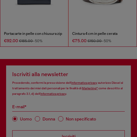
Portacarte in pelle con chiusura zip
Cintura 4 cm in pelle cerata
€92.00
€75.00
€185.00
-50%
€150.00
-50%
Iscriviti alla newsletter
Procedendo, confermi la presa visione dell’
informativa privacy
autorizzo Diesel al
trattamento dei miei dati personali per le finalità di
Marketing*
come descritto al
paragrafo 3.1, d) dell’
informativa privacy
.
E-mail*
Uomo
Donna
Non specificato
Iscriviti