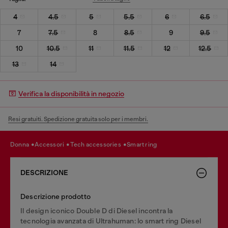
4
4.5
5
5.5
6
6.5
7
7.5
8
8.5
9
9.5
10
10.5
11
11.5
12
12.5
13
14
Verifica la disponibilità in negozio
Resi gratuiti. Spedizione gratuita solo per i membri.
donna
accessori
tech accessories
smart ring
DESCRIZIONE
Descrizione prodotto
Il design iconico Double D di Diesel incontra la
tecnologia avanzata di Ultrahuman: lo smart ring Diesel