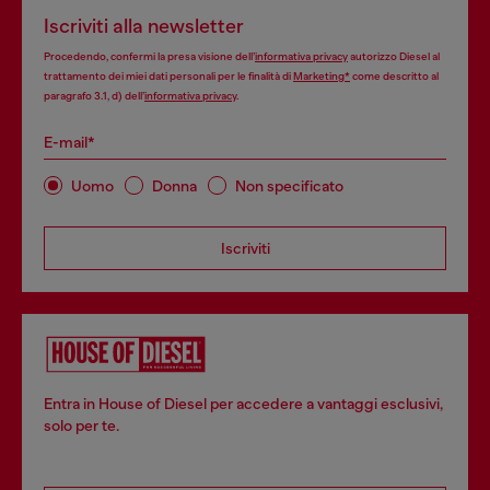
Iscriviti alla newsletter
Procedendo, confermi la presa visione dell’
informativa privacy
autorizzo Diesel al
trattamento dei miei dati personali per le finalità di
Marketing*
come descritto al
paragrafo 3.1, d) dell’
informativa privacy
.
E-mail*
Uomo
Donna
Non specificato
Iscriviti
Entra in House of Diesel per accedere a vantaggi esclusivi,
solo per te.