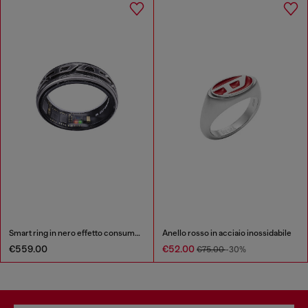
Smart ring in nero effetto consumato
Anello rosso in acciaio inossidabile
€559.00
€52.00
€75.00
-30%