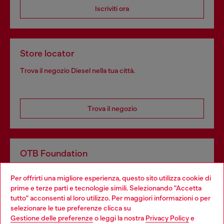
Iscriviti ora
Store locator
Trova il negozio Diesel nella tua città.
Trova il negozio
OTB Foundation
Dona il tuo 5x1000 a OTB Foundation, l’organizzazione non
Per offrirti una migliore esperienza, questo sito utilizza cookie di
profit del gruppo OTB che sostiene progetti concreti per
prime e terze parti e tecnologie simili. Selezionando "Accetta
giovani, donne, inclusione ed emergenze in tutto il mondo.
tutto" acconsenti al loro utilizzo. Per maggiori informazioni o per
Choose your location
selezionare le tue preferenze clicca su
Gestione delle preferenze
o leggi la nostra
Privacy Policy
e
You are currently browsing Italia website, but it seems you may