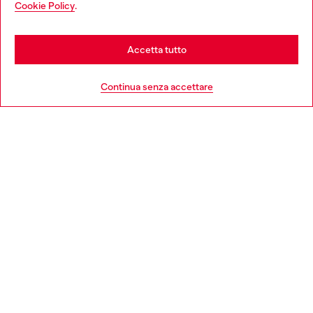
Cookie Policy
.
Scopri di più
be based in United States
Stay in Italia
Accetta tutto
HELP
Go to United States
Continua senza accettare
AREA LEGAL
WORLD OF DIESEL
CORPORATE