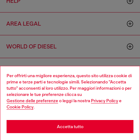
HELP
AREA LEGAL
WORLD OF DIESEL
CORPORATE
Per offrirti una migliore esperienza, questo sito utilizza cookie di
prime e terze parti e tecnologie simili. Selezionando "Accetta
tutto" acconsenti al loro utilizzo. Per maggiori informazioni o per
Choose your location
selezionare le tue preferenze clicca su
Gestione delle preferenze
o leggi la nostra
Privacy Policy
e
You are currently browsing Italia website, but it seems you may
Cookie Policy
.
be based in United States
Country: IT
Language: IT
Stay in Italia
Accetta tutto
Copyright © 2026 Diesel SpA - Tutti i diritti riservati - VAT
Go to United States