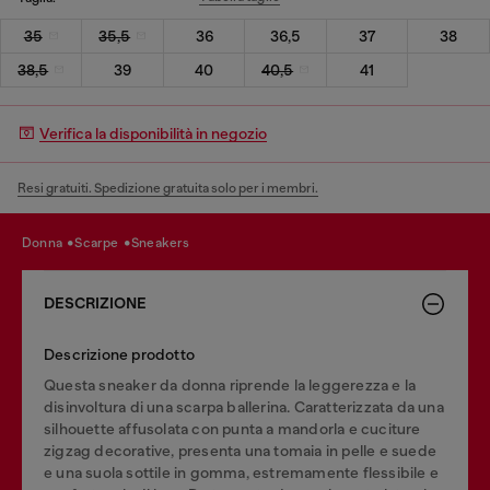
35
35,5
36
36,5
37
38
38,5
39
40
40,5
41
Verifica la disponibilità in negozio
Resi gratuiti. Spedizione gratuita solo per i membri.
donna
scarpe
sneakers
DESCRIZIONE
Descrizione prodotto
Questa sneaker da donna riprende la leggerezza e la
disinvoltura di una scarpa ballerina. Caratterizzata da una
silhouette affusolata con punta a mandorla e cuciture
zigzag decorative, presenta una tomaia in pelle e suede
e una suola sottile in gomma, estremamente flessibile e