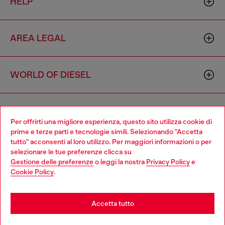
HELP
AREA LEGAL
WORLD OF DIESEL
CORPORATE
Per offrirti una migliore esperienza, questo sito utilizza cookie di
prime e terze parti e tecnologie simili. Selezionando "Accetta
tutto" acconsenti al loro utilizzo. Per maggiori informazioni o per
Choose your location
selezionare le tue preferenze clicca su
Gestione delle preferenze
o leggi la nostra
Privacy Policy
e
You are currently browsing Italia website, but it seems you may
Cookie Policy
.
be based in United States
Country: IT
Language: IT
Stay in Italia
Accetta tutto
Copyright © 2026 Diesel SpA - Tutti i diritti riservati - VAT
Go to United States