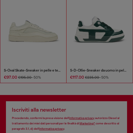
S-Oval Skate-Sneaker in pelle e tessuto
S-D-Ollie-Sneaker da uomo in pelle color block
€97.00
€117.00
€195.00
-50%
€235.00
-50%
Iscriviti alla newsletter
Procedendo, confermi la presa visione dell’
informativa privacy
autorizzo Diesel al
trattamento dei miei dati personali per le finalità di
Marketing*
come descritto al
paragrafo 3.1, d) dell’
informativa privacy
.