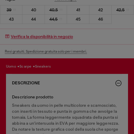
39
40
40,5
41
42
42,5
43
44
44,5
45
46
Verifica la disponibilità in negozio
Resi gratuiti. Spedizione gratuita solo per i membri.
uomo
scarpe
sneakers
DESCRIZIONE
Descrizione prodotto
Sneakers da uomo in pelle multicolore e scamosciato,
con inserti in tessuto e punta in gomma che avvolge la
tomaia. La forma leggermente squadrata della punta si
abbina a un'intersuola in EVA per maggiore leggerezza.
Da notare la texture grafica cool della suola che sporge