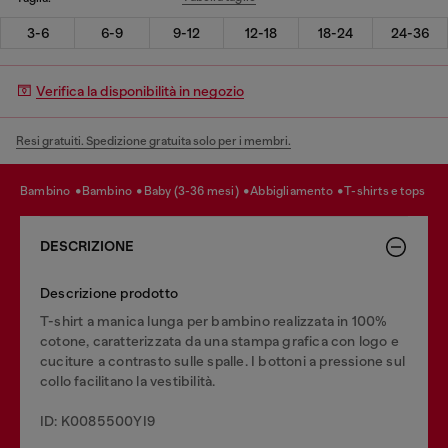
3-6
6-9
9-12
12-18
18-24
24-36
Verifica la disponibilità in negozio
Resi gratuiti. Spedizione gratuita solo per i membri.
bambino
bambino
baby (3-36 mesi)
abbigliamento
t-shirts e tops
DESCRIZIONE
Descrizione prodotto
T-shirt a manica lunga per bambino realizzata in 100%
cotone, caratterizzata da una stampa grafica con logo e
cuciture a contrasto sulle spalle. I bottoni a pressione sul
collo facilitano la vestibilità.
ID: K0085500YI9