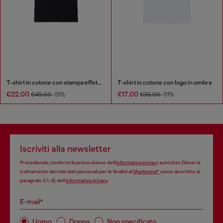
T-shirt in cotone con stampa effetto fuoco
T-shirt in cotone con logo in ombra
€22.00
€17.00
€45.00
-51%
€35.00
-51%
Iscriviti alla newsletter
Procedendo, confermi la presa visione dell’
informativa privacy
autorizzo Diesel al
trattamento dei miei dati personali per le finalità di
Marketing*
come descritto al
paragrafo 3.1, d) dell’
informativa privacy
.
E-mail*
Uomo
Donna
Non specificato