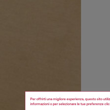
Per offrirti una migliore esperienza, questo sito util
informazioni o per selezionare le tue preferenze cli