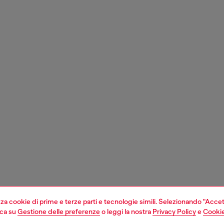
izza cookie di prime e terze parti e tecnologie simili. Selezionando "Accet
cca su
Gestione delle preferenze
o leggi la nostra
Privacy Policy
e
Cookie