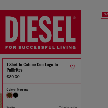
SA
T-Shirt In Cotone Con Logo In
Paillettes
€80.00
Colore:
Marrone
Tabella taglie
Taglia: