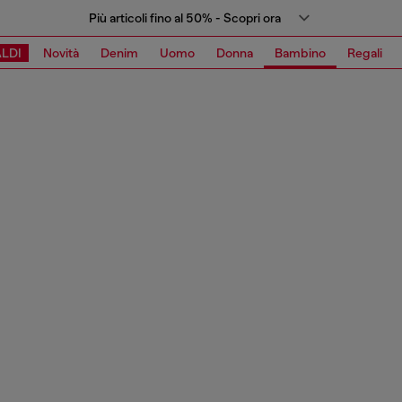
Più articoli fino al 50% - Scopri ora
LDI
Novità
Denim
Uomo
Donna
Bambino
Regali