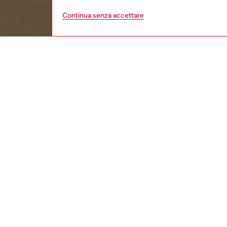
Continua senza accettare
bambino
ba
DESCRI
Descriz
T-shirt 
combina 
creando
ID: J0
DETTAG