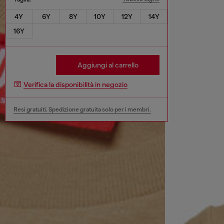
4Y
6Y
8Y
10Y
12Y
14Y
16Y
Aggiungi al carrello
Verifica la disponibilità in negozio
Resi gratuiti. Spedizione gratuita solo per i membri.