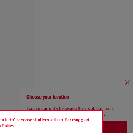
Choose your location
You are currently browsing Italia website, but it
seems you may be based in United States
ta tutto" acconsenti al loro utilizzo. Per maggiori
 Policy
.
Stay in Italia