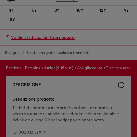
4Y
6Y
8Y
10Y
12Y
14Y
16Y
Verifica la disponibilità in negozio
Resi gratuiti. Spedizione gratuita solo per i membri.
bambino
bambina
junior (4-16 anni)
abbigliamento
t-shirts e tops
DESCRIZIONE
Descrizione prodotto
T-shirt da bambina in morbido cotone, decorata sul
petto da una rosa applicata in denim tridimensionale e
dal piccolo logo Diesel script posizionato sotto.
ID: J03013KYA1Y