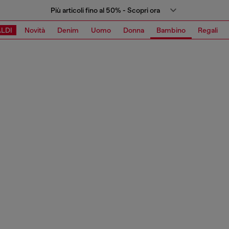
Più articoli fino al 50% - Scopri ora
LDI
Novità
Denim
Uomo
Donna
Bambino
Regali