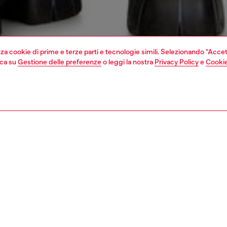
izza cookie di prime e terze parti e tecnologie simili. Selezionando "Accet
cca su
Gestione delle preferenze
o leggi la nostra
Privacy Policy
e
Cookie
1 | 4
liamento
t-shirts
t-shirts
nsible
 LE NOSTRE INIZIATIVE PER RIDURRE LʹIMPATTO DI QUESTO PRO