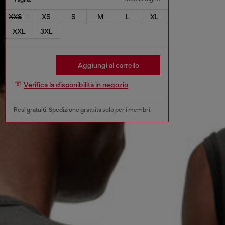
XXS
XS
S
M
L
XL
XXL
3XL
Aggiungi al carrello
Verifica la disponibilità in negozio
Resi gratuiti. Spedizione gratuita solo per i membri.