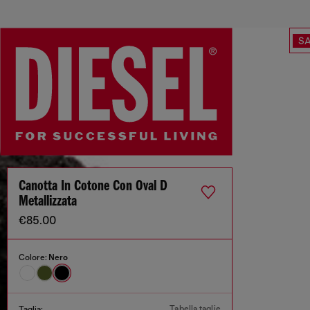
SA
Canotta In Cotone Con Oval D
Metallizzata
€85.00
Colore:
Nero
Tabella taglie
Taglia: