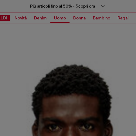
Più articoli fino al 50% - Scopri ora
LDI
Novità
Denim
Uomo
Donna
Bambino
Regali