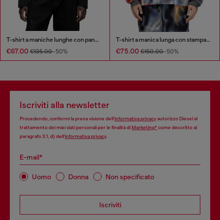
T-shirt a maniche lunghe con pannelli a tinta unita
T-shirt a manica lunga con stampa graffiti
€67.00
€75.00
€135.00
-50%
€150.00
-50%
Iscriviti alla newsletter
Procedendo, confermi la presa visione dell’
informativa privacy
autorizzo Diesel al
trattamento dei miei dati personali per le finalità di
Marketing*
come descritto al
paragrafo 3.1, d) dell’
informativa privacy
.
E-mail*
Uomo
Donna
Non specificato
Iscriviti