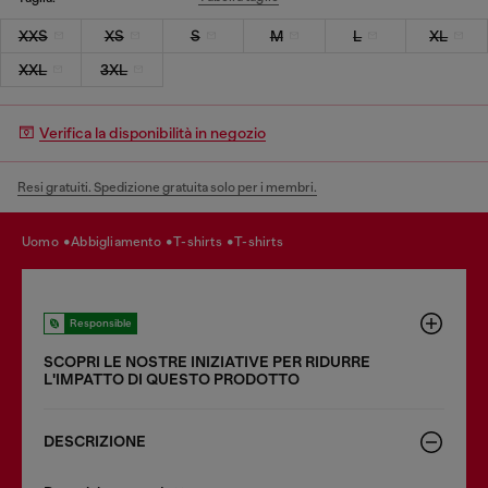
XXS
XS
S
M
L
XL
XXL
3XL
Verifica la disponibilità in negozio
Resi gratuiti. Spedizione gratuita solo per i membri.
uomo
abbigliamento
t-shirts
t-shirts
Responsible
SCOPRI LE NOSTRE INIZIATIVE PER RIDURRE
LʹIMPATTO DI QUESTO PRODOTTO
DESCRIZIONE