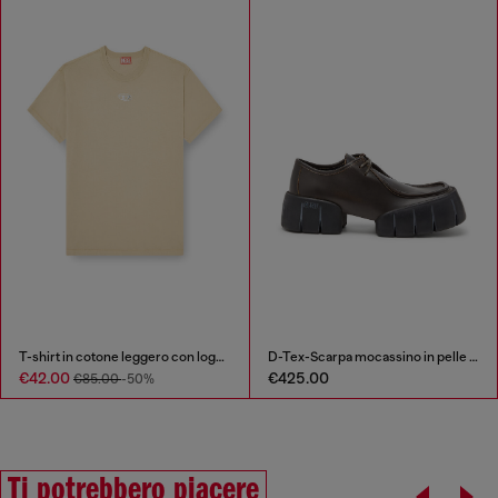
T-shirt in cotone leggero con logo Oval D metallizzato
D-Tex-Scarpa mocassino in pelle spazzolata
€42.00
€425.00
€85.00
-50%
Ti potrebbero piacere