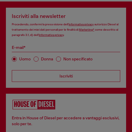
Iscriviti alla newsletter
Procedendo, confermi la presa visione dell’
informativa privacy
autorizzo Diesel al
trattamento dei miei dati personali per le finalità di
Marketing*
come descritto al
paragrafo 3.1, d) dell’
informativa privacy
.
E-mail*
Uomo
Donna
Non specificato
Iscriviti
Entra in House of Diesel per accedere a vantaggi esclusivi,
solo per te.