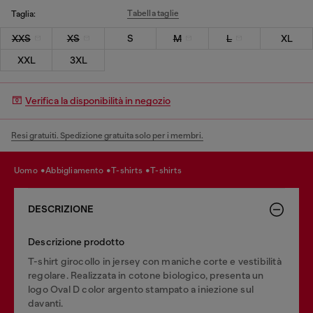
Tabella taglie
Taglia:
XXS
XS
S
M
L
XL
XXL
3XL
Verifica la disponibilità in negozio
Resi gratuiti. Spedizione gratuita solo per i membri.
uomo
abbigliamento
t-shirts
t-shirts
DESCRIZIONE
Descrizione prodotto
T-shirt girocollo in jersey con maniche corte e vestibilità
regolare. Realizzata in cotone biologico, presenta un
logo Oval D color argento stampato a iniezione sul
davanti.