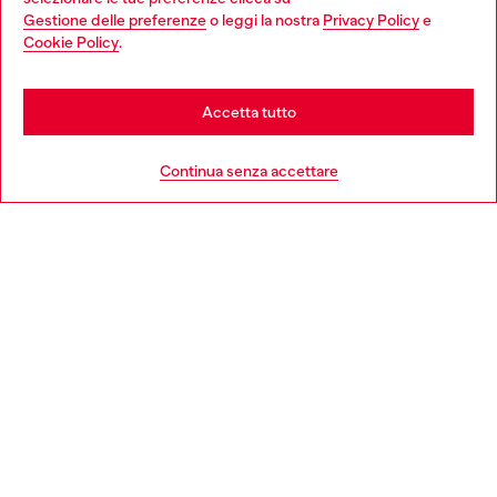
Gestione delle preferenze
o leggi la nostra
Privacy Policy
e
You are currently browsing Italia website, but it seems you may
Cookie Policy
.
Scopri di più
be based in United States
Stay in Italia
Accetta tutto
HELP
Go to United States
Continua senza accettare
AREA LEGAL
WORLD OF DIESEL
CORPORATE