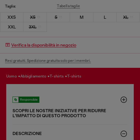
Tabella taglie
Taglia:
XXS
XS
S
M
L
XL
XXL
3XL
Verifica la disponibilità in negozio
Resi gratuiti. Spedizione gratuita solo per i membri.
uomo
abbigliamento
t-shirts
t-shirts
Responsible
SCOPRI LE NOSTRE INIZIATIVE PER RIDURRE
LʹIMPATTO DI QUESTO PRODOTTO
DESCRIZIONE