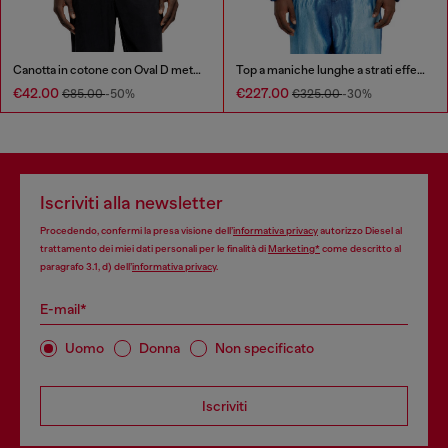
Canotta in cotone con Oval D metallizzata
Top a maniche lunghe a strati effetto X-Ray
€42.00
€227.00
€85.00
-50%
€325.00
-30%
Iscriviti alla newsletter
Procedendo, confermi la presa visione dell’
informativa privacy
autorizzo Diesel al
trattamento dei miei dati personali per le finalità di
Marketing*
come descritto al
paragrafo 3.1, d) dell’
informativa privacy
.
E-mail*
Uomo
Donna
Non specificato
Iscriviti