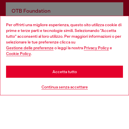
OTB Foundation
Dona il tuo 5x1000 a OTB Foundation, l’organizzazione non
Per offrirti una migliore esperienza, questo sito utilizza cookie di
profit del gruppo OTB che sostiene progetti concreti per
prime e terze parti e tecnologie simili. Selezionando "Accetta
giovani, donne, inclusione ed emergenze in tutto il mondo.
tutto" acconsenti al loro utilizzo. Per maggiori informazioni o per
Choose your location
selezionare le tue preferenze clicca su
Gestione delle preferenze
o leggi la nostra
Privacy Policy
e
You are currently browsing Italia website, but it seems you may
Cookie Policy
.
Scopri di più
be based in United States
Stay in Italia
Accetta tutto
HELP
Go to United States
Continua senza accettare
AREA LEGAL
WORLD OF DIESEL