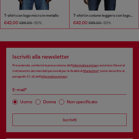
T-shirt con logo micro in metallo
T-shirt in cotone leggero con logo Oval D metallizzato
€42.00
€42.00
€85.00
-50%
€85.00
-50%
Iscriviti alla newsletter
Procedendo, confermi la presa visione dell’
informativa privacy
autorizzo Diesel al
trattamento dei miei dati personali per le finalità di
Marketing*
come descritto al
paragrafo 3.1, d) dell’
informativa privacy
.
E-mail*
Uomo
Donna
Non specificato
Iscriviti