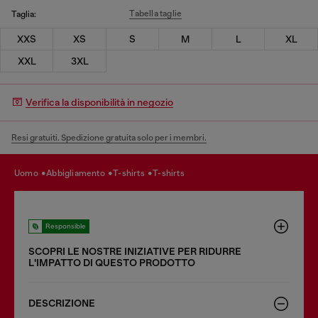
Tabella taglie
Taglia:
XXS
XS
S
M
L
XL
XXL
3XL
Verifica la disponibilità in negozio
Resi gratuiti. Spedizione gratuita solo per i membri.
uomo
abbigliamento
t-shirts
t-shirts
Responsible
SCOPRI LE NOSTRE INIZIATIVE PER RIDURRE
LʹIMPATTO DI QUESTO PRODOTTO
DESCRIZIONE