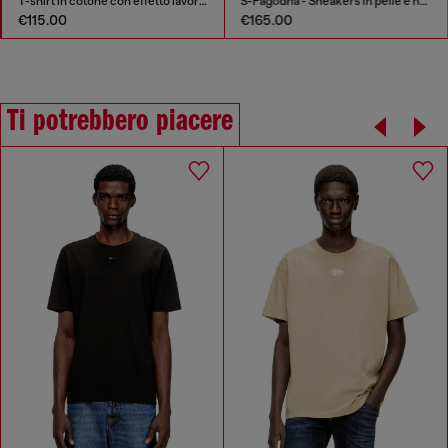
T-shirt in cotone con effetto lavorato
S-Pagodha - Sneakers in pelle e nylon
€115.00
€165.00
Ti potrebbero piacere