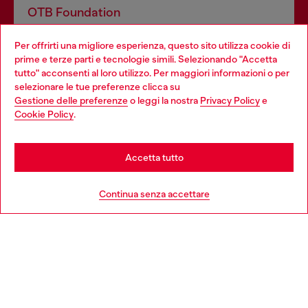
OTB Foundation
Dona il tuo 5x1000 a OTB Foundation, l’organizzazione non
Per offrirti una migliore esperienza, questo sito utilizza cookie di
profit del gruppo OTB che sostiene progetti concreti per
prime e terze parti e tecnologie simili. Selezionando "Accetta
giovani, donne, inclusione ed emergenze in tutto il mondo.
tutto" acconsenti al loro utilizzo. Per maggiori informazioni o per
Choose your location
selezionare le tue preferenze clicca su
Gestione delle preferenze
o leggi la nostra
Privacy Policy
e
You are currently browsing Italia website, but it seems you may
Cookie Policy
.
Scopri di più
be based in United States
Stay in Italia
Accetta tutto
HELP
Go to United States
Continua senza accettare
AREA LEGAL
WORLD OF DIESEL