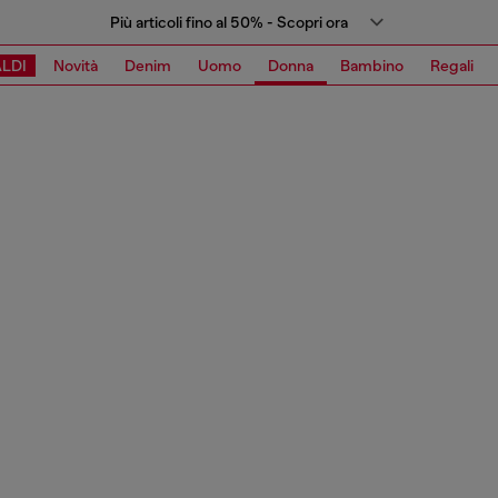
Più articoli fino al 50% - Scopri ora
LDI
Novità
Denim
Uomo
Donna
Bambino
Regali