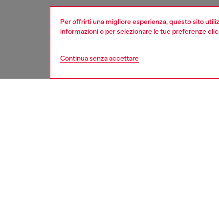
Per offrirti una migliore esperienza, questo sito util
informazioni o per selezionare le tue preferenze cli
Continua senza accettare
donna
acces
DESCRI
Descriz
Custodi
iPhone 
pratica
per il v
e graffi