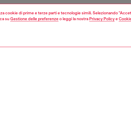
izza cookie di prime e terze parti e tecnologie simili. Selezionando "Accet
cca su
Gestione delle preferenze
o leggi la nostra
Privacy Policy
e
Cookie
1 | 4
sori
tech accessories
tech accessories
ZIONE
ione prodotto
a stampata Diesel Diesel PU Core con Magsafe FW24 per
16 bianco/nero. Questa custodia combina una protezione
 con uno stile moderno, rendendola il compagno perfetto
ostro telefono. È costruita per proteggere il telefono da urti
. Con il suo design elegante, questa custodia è sia alla