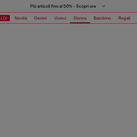
Più articoli fino al 50% - Scopri ora
LDI
Novità
Denim
Uomo
Donna
Bambino
Regali