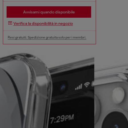
Avvisami quando disponibile
Verifica la disponibilità in negozio
Resi gratuiti. Spedizione gratuita solo per i membri.