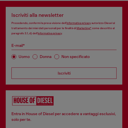
Iscriviti alla newsletter
Procedendo, confermi la presa visione dell’
informativa privacy
autorizzo Diesel al
trattamento dei miei dati personali per le finalità di
Marketing*
come descritto al
paragrafo 3.1, d) dell’
informativa privacy
.
E-mail*
Uomo
Donna
Non specificato
Iscriviti
Entra in House of Diesel per accedere a vantaggi esclusivi,
solo per te.