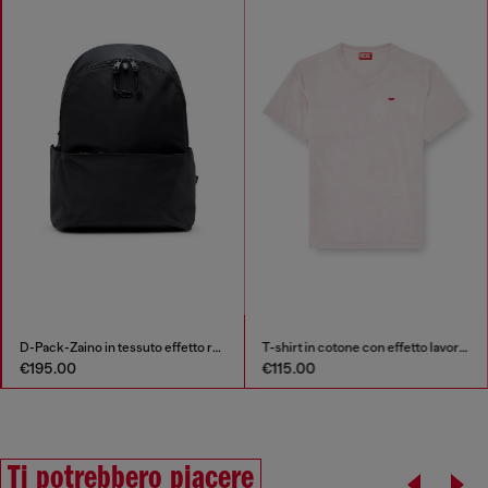
D-Pack-Zaino in tessuto effetto raso
T-shirt in cotone con effetto lavorato
€195.00
€115.00
Ti potrebbero piacere