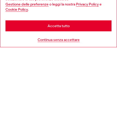
Gestione delle preferenze
o leggi la nostra
Privacy Policy
e
You are currently browsing Italia website, but it seems you may
Cookie Policy
.
Scopri di più
be based in United States
Stay in Italia
Accetta tutto
HELP
Go to United States
Continua senza accettare
AREA LEGAL
WORLD OF DIESEL
CORPORATE