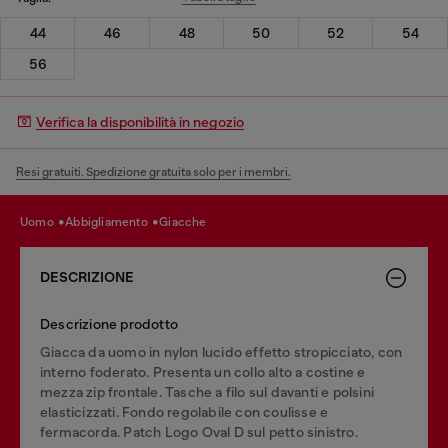
44
46
48
50
52
54
56
Verifica la disponibilità in negozio
Resi gratuiti. Spedizione gratuita solo per i membri.
uomo
abbigliamento
giacche
DESCRIZIONE
Descrizione prodotto
Giacca da uomo in nylon lucido effetto stropicciato, con
interno foderato. Presenta un collo alto a costine e
mezza zip frontale. Tasche a filo sul davanti e polsini
elasticizzati. Fondo regolabile con coulisse e
fermacorda. Patch Logo Oval D sul petto sinistro.