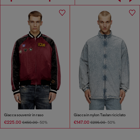
Giacca souvenir in raso
Giacca in nylon Taslan riciclato
€225.00
€147.00
€450.00
-50%
€295.00
-50%