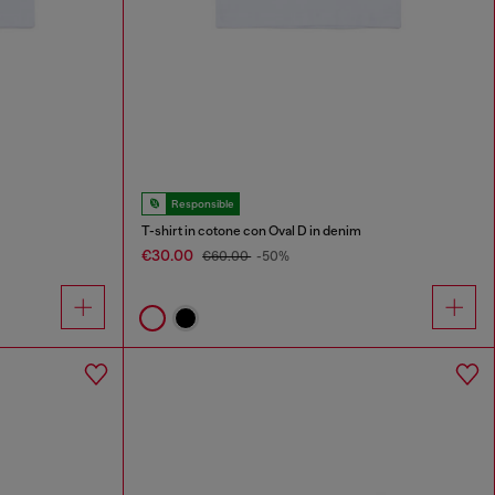
Responsible
T-shirt in cotone con Oval D in denim
€30.00
€60.00
-50%