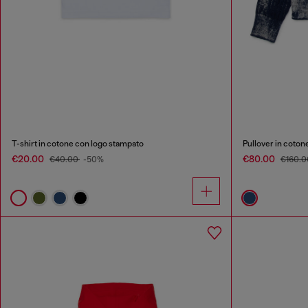
T-shirt in cotone con logo stampato
Pullover in cotone
€20.00
€80.00
€40.00
-50%
€160.