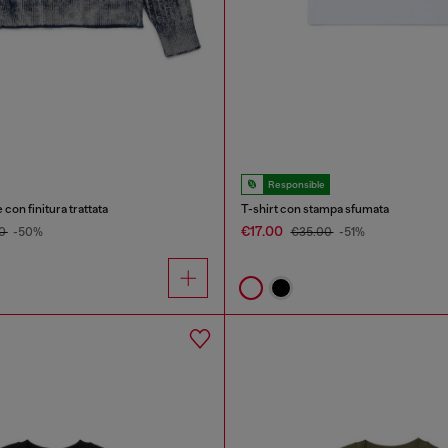
Responsible
 con finitura trattata
T-shirt con stampa sfumata
€17.00
00
-50%
€35.00
-51%