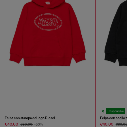
Responsible
Felpa con stampa del logo Diesel
Felpa con scollo 
€40.00
€40.00
€80.00
-50%
€80.0