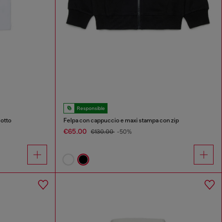
Responsible
cotto
Felpa con cappuccio e maxi stampa con zip
€65.00
€130.00
-50%