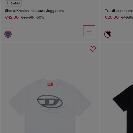
4-16 ANNI
Shorts Krooley in tessuto JoggJeans
Tris di boxer con
€42.00
€20.00
€85.00
-50%
€40.0