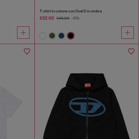
T-shirt in cotone con Oval D in ombra
€22.00
€45.00
-51%