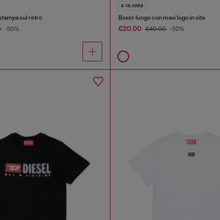
4-16 ANNI
 stampa sul retro
Boxer lungo con maxi logo in vita
€20.00
0
-50%
€40.00
-50%