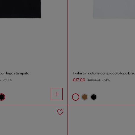
 con logo stampato
T-shirt in cotone con piccolo logo Bis
€17.00
0
-50%
€35.00
-51%