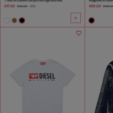
T-shirt in cotone con piccolo logo Biscotto
Maglione in coto
€17.00
€65.00
€35.00
-51%
€130.