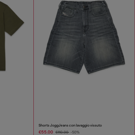
Shorts JoggJeans con lavaggio vissuto
€55.00
€110.00
-50%