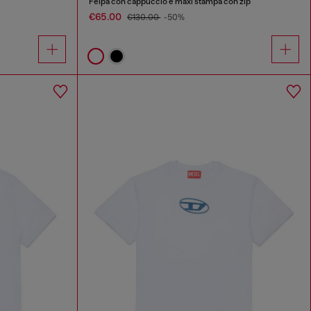
Felpa con cappuccio e maxi stampa con zip
€65.00
€130.00
-50%