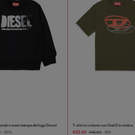
tondo e maxi stampa del logo Diesel
T-shirt in cotone con Oval D in ombra
€22.00
0
-50%
€45.00
-51%