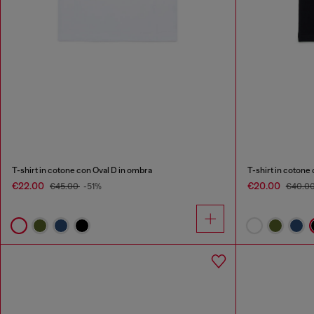
T-shirt in cotone con Oval D in ombra
T-shirt in cotone
€22.00
€20.00
€45.00
-51%
€40.0