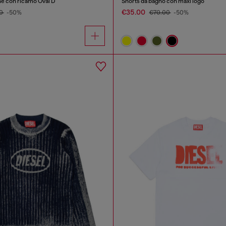
ne con ricamo Oval D
Shorts da bagno con maxi logo
€35.00
00
-50%
€70.00
-50%