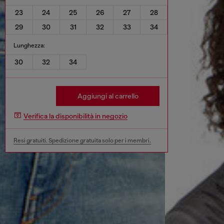
23
24
25
26
27
28
29
30
31
32
33
34
Lunghezza:
30
32
34
Aggiungi al carrello
Verifica la disponibilità in negozio
Resi gratuiti. Spedizione gratuita solo per i membri.