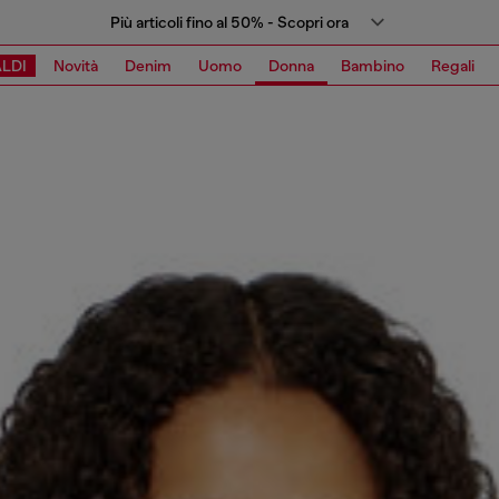
Più articoli fino al 50% - Scopri ora
LDI
Novità
Denim
Uomo
Donna
Bambino
Regali