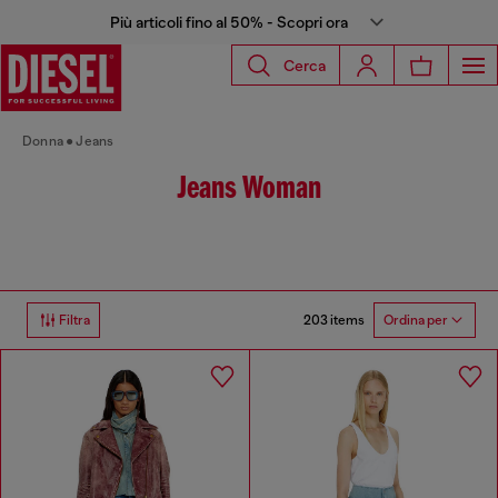
Più articoli fino al 50% - Scopri ora
Cerca
Donna
Jeans
Jeans Woman
203 items
Filtra
Ordina per