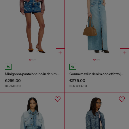
Minigonna pantaloncino in denim con doppia cintura
Gonna maxi in denim con effetto jean‑illusion e spacchi
€295.00
€275.00
BLU MEDIO
BLU CHIARO