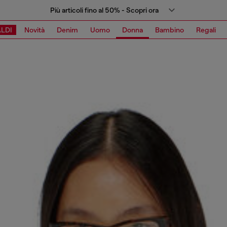
Più articoli fino al 50% - Scopri ora
LDI
Novità
Denim
Uomo
Donna
Bambino
Regali