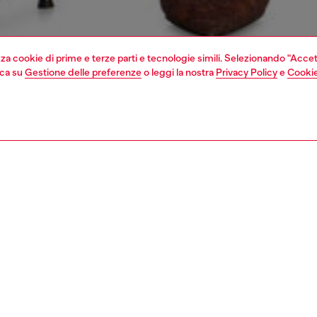
izza cookie di prime e terze parti e tecnologie simili. Selezionando "Accet
cca su
Gestione delle preferenze
o leggi la nostra
Privacy Policy
e
Cookie
1 | 6
vedi tutto
bootcut
nsible
 LE NOSTRE INIZIATIVE PER RIDURRE LʹIMPATTO DI QUESTO PRO