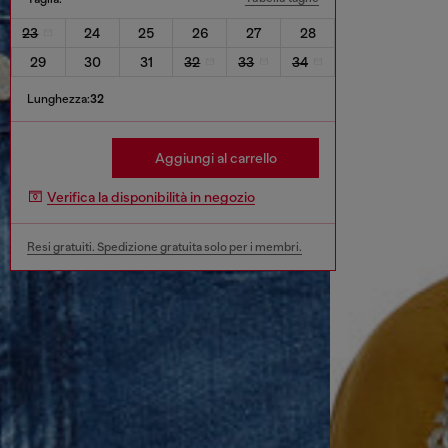
23
24
25
26
27
28
29
30
31
32
33
34
Lunghezza:
32
Aggiungi al carrello
Verifica la disponibilità in negozio
Resi gratuiti. Spedizione gratuita solo per i membri.