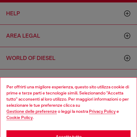
HELP
AREA LEGAL
WORLD OF DIESEL
CORPORATE
Per offrirti una migliore esperienza, questo sito utilizza cookie di
prime e terze parti e tecnologie simili. Selezionando "Accetta
tutto" acconsenti al loro utilizzo. Per maggiori informazioni o per
Choose your location
selezionare le tue preferenze clicca su
Gestione delle preferenze
o leggi la nostra
Privacy Policy
e
You are currently browsing Italia website, but it seems you may
Cookie Policy
.
be based in United States
Country: IT
Language: IT
Stay in Italia
Accetta tutto