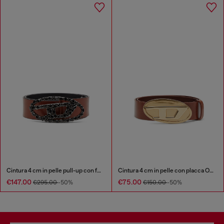
Cintura 4 cm in pelle pull-up con fibbia gioiello
Cintura 4 cm in pelle con placca Oval D
€147.00
€75.00
€295.00
-50%
€150.00
-50%