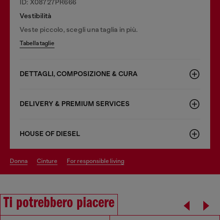
ID: X08727PR666
Vestibilità
Veste piccolo, scegli una taglia in più.
Tabella taglie
DETTAGLI, COMPOSIZIONE & CURA
DELIVERY & PREMIUM SERVICES
HOUSE OF DIESEL
donna
cinture
for responsible living
Ti potrebbero piacere