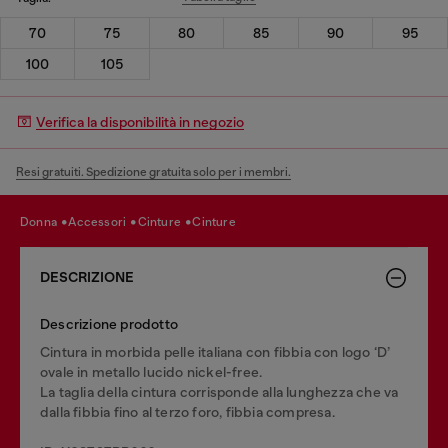
70
75
80
85
90
95
100
105
Verifica la disponibilità in negozio
Resi gratuiti. Spedizione gratuita solo per i membri.
donna
accessori
cinture
cinture
DESCRIZIONE
Descrizione prodotto
Cintura in morbida pelle italiana con fibbia con logo ‘D’
ovale in metallo lucido nickel-free.
La taglia della cintura corrisponde alla lunghezza che va
dalla fibbia fino al terzo foro, fibbia compresa.