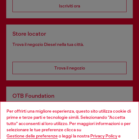
Iscriviti ora
Store locator
Trova il negozio Diesel nella tua città.
Trova il negozio
OTB Foundation
Dona il tuo 5x1000 a OTB Foundation, l’organizzazione non
Per offrirti una migliore esperienza, questo sito utilizza cookie di
profit del gruppo OTB che sostiene progetti concreti per
prime e terze parti e tecnologie simili. Selezionando "Accetta
giovani, donne, inclusione ed emergenze in tutto il mondo.
tutto" acconsenti al loro utilizzo. Per maggiori informazioni o per
Choose your location
selezionare le tue preferenze clicca su
Gestione delle preferenze
o leggi la nostra
Privacy Policy
e