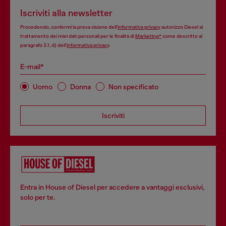
Iscriviti alla newsletter
Procedendo, confermi la presa visione dell’
informativa privacy
autorizzo Diesel al
trattamento dei miei dati personali per le finalità di
Marketing*
come descritto al
paragrafo 3.1, d) dell’
informativa privacy
.
E-mail*
Uomo
Donna
Non specificato
Iscriviti
Entra in House of Diesel per accedere a vantaggi esclusivi,
solo per te.