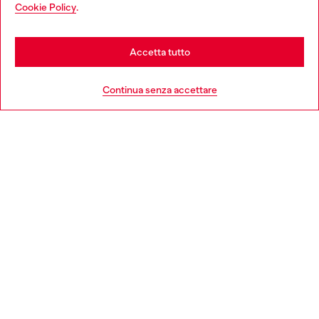
You are currently browsing Italia website, but it seems you may
Cookie Policy
.
Scopri di più
be based in United States
Stay in Italia
Accetta tutto
HELP
Go to United States
Continua senza accettare
AREA LEGAL
WORLD OF DIESEL
CORPORATE