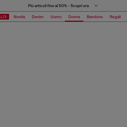
Più articoli fino al 50% - Scopri ora
LDI
Novità
Denim
Uomo
Donna
Bambino
Regali