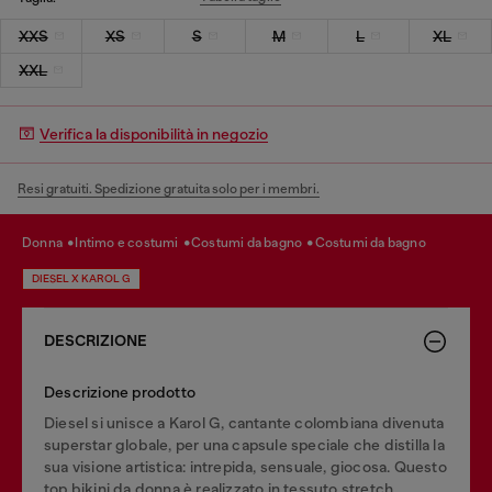
XXS
XS
S
M
L
XL
XXL
Verifica la disponibilità in negozio
Resi gratuiti. Spedizione gratuita solo per i membri.
donna
intimo e costumi
costumi da bagno
costumi da bagno
DIESEL X KAROL G
DESCRIZIONE
Descrizione prodotto
Diesel si unisce a Karol G, cantante colombiana divenuta
superstar globale, per una capsule speciale che distilla la
sua visione artistica: intrepida, sensuale, giocosa. Questo
top bikini da donna è realizzato in tessuto stretch