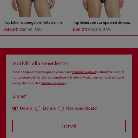
Top bikini a triangolo effetto denim
Top bikini con stampa pied de poule all-over
€45.00
€45.00
€90.00
-50%
€90.00
-50%
Iscriviti alla newsletter
Procedendo, confermi la presa visione dell’
informativa privacy
autorizzo Diesel al
trattamento dei miei dati personali per le finalità di
Marketing*
come descritto al
paragrafo 3.1, d) dell’
informativa privacy
.
E-mail*
Uomo
Donna
Non specificato
Iscriviti