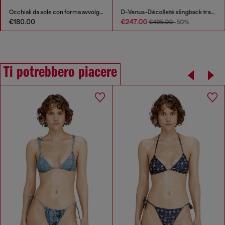
Occhiali da sole con forma avvolgente
D-Venus-Décolleté slingback trasparenti con bordi in pelle
€180.00
€247.00
€495.00
-50%
Ti potrebbero piacere