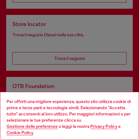
Store locator
Trova il negozio Diesel nella tua città.
Trova il negozio
OTB Foundation
Dona il tuo 5x1000 a OTB Foundation, l’organizzazione non
Per offrirti una migliore esperienza, questo sito utilizza cookie di
profit del gruppo OTB che sostiene progetti concreti per
prime e terze parti e tecnologie simili. Selezionando "Accetta
giovani, donne, inclusione ed emergenze in tutto il mondo.
tutto" acconsenti al loro utilizzo. Per maggiori informazioni o per
Choose your location
selezionare le tue preferenze clicca su
Gestione delle preferenze
o leggi la nostra
Privacy Policy
e
You are currently browsing Italia website, but it seems you may
Cookie Policy
.
Scopri di più
be based in United States