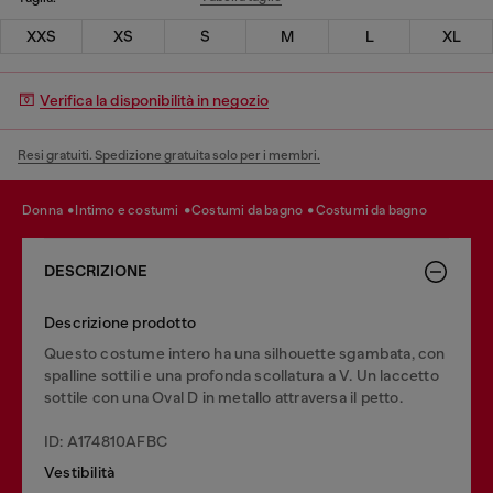
XXS
XS
S
M
L
XL
Verifica la disponibilità in negozio
Resi gratuiti. Spedizione gratuita solo per i membri.
donna
intimo e costumi
costumi da bagno
costumi da bagno
DESCRIZIONE
Descrizione prodotto
Questo costume intero ha una silhouette sgambata, con
spalline sottili e una profonda scollatura a V. Un laccetto
sottile con una Oval D in metallo attraversa il petto.
ID: A174810AFBC
Vestibilità