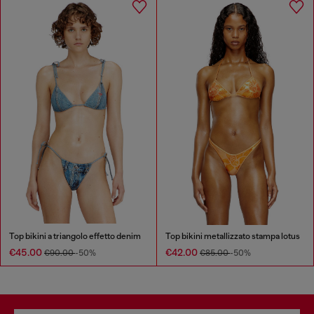
Top bikini a triangolo effetto denim
Top bikini metallizzato stampa lotus
€45.00
€42.00
€90.00
-50%
€85.00
-50%