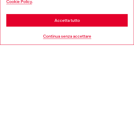
Cookie Policy
.
Scopri di più
be based in United States
Stay in Italia
Accetta tutto
HELP
Go to United States
Continua senza accettare
AREA LEGAL
WORLD OF DIESEL
CORPORATE