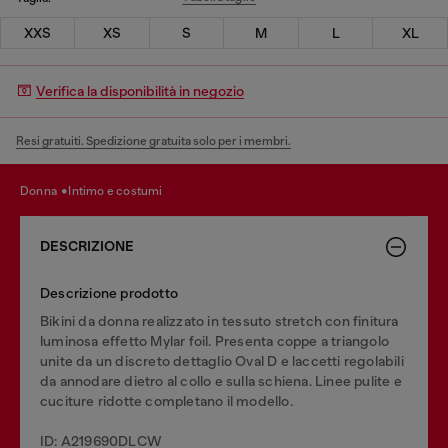
XXS
XS
S
M
L
XL
Verifica la disponibilità in negozio
Resi gratuiti. Spedizione gratuita solo per i membri.
donna
intimo e costumi
DESCRIZIONE
Descrizione prodotto
Bikini da donna realizzato in tessuto stretch con finitura
luminosa effetto Mylar foil. Presenta coppe a triangolo
unite da un discreto dettaglio Oval D e laccetti regolabili
da annodare dietro al collo e sulla schiena. Linee pulite e
cuciture ridotte completano il modello.
ID: A219690DLCW