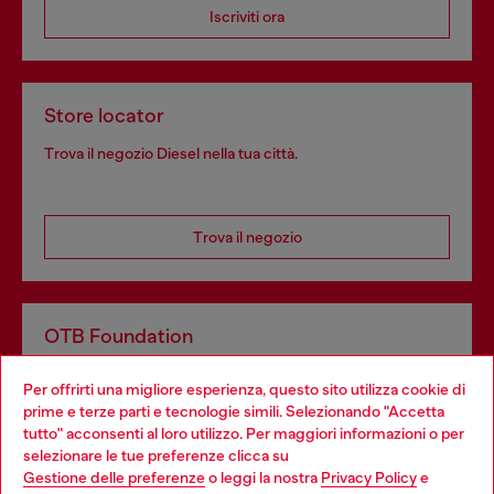
Iscriviti ora
Store locator
Trova il negozio Diesel nella tua città.
Trova il negozio
OTB Foundation
Dona il tuo 5x1000 a OTB Foundation, l’organizzazione non
Per offrirti una migliore esperienza, questo sito utilizza cookie di
profit del gruppo OTB che sostiene progetti concreti per
prime e terze parti e tecnologie simili. Selezionando "Accetta
giovani, donne, inclusione ed emergenze in tutto il mondo.
tutto" acconsenti al loro utilizzo. Per maggiori informazioni o per
Choose your location
selezionare le tue preferenze clicca su
Gestione delle preferenze
o leggi la nostra
Privacy Policy
e
You are currently browsing Italia website, but it seems you may