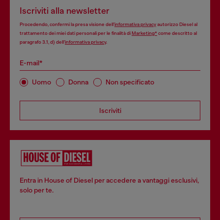
Iscriviti alla newsletter
Procedendo, confermi la presa visione dell’
informativa privacy
autorizzo Diesel al
trattamento dei miei dati personali per le finalità di
Marketing*
come descritto al
paragrafo 3.1, d) dell’
informativa privacy
.
E-mail*
Uomo
Donna
Non specificato
Iscriviti
Entra in House of Diesel per accedere a vantaggi esclusivi,
solo per te.