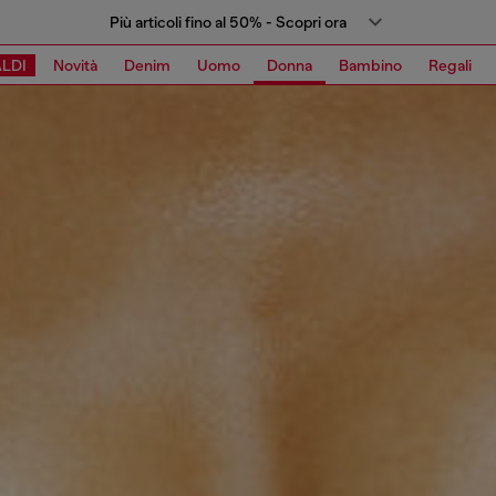
Più articoli fino al 50% - Scopri ora
LDI
Novità
Denim
Uomo
Donna
Bambino
Regali