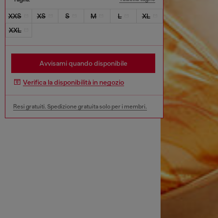
XXS
XS
S
M
L
XL
XXL
Avvisami quando disponibile
Verifica la disponibilità in negozio
Resi gratuiti. Spedizione gratuita solo per i membri.