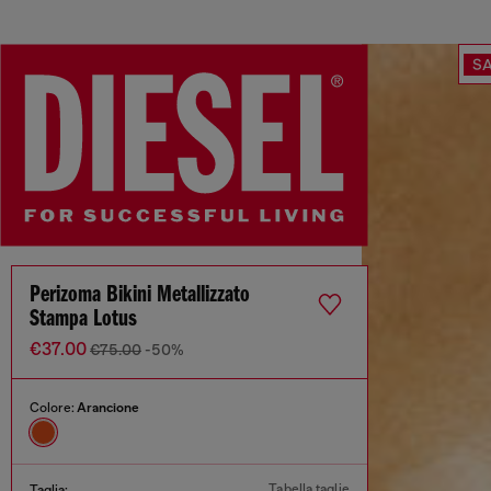
SA
Perizoma Bikini Metallizzato
Stampa Lotus
€37.00
€75.00
-50%
Colore:
Arancione
Tabella taglie
Taglia: