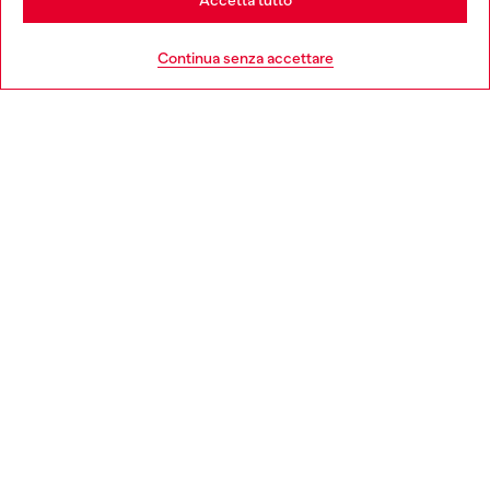
Accetta tutto
HELP
Go to United States
Continua senza accettare
AREA LEGAL
WORLD OF DIESEL
CORPORATE
Country: IT
Language: IT