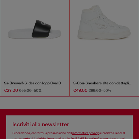
Sa-Bwovalf-Slider con logo Oval D
S-Cou-Sneakers alte con dettaglio D
€27.00
€49.00
€55.00
-50%
€99.00
-50%
Iscriviti alla newsletter
Procedendo, confermi la presa visione dell’
informativa privacy
autorizzo Diesel al
trattamento dei miei dati personali per le finalità di
Marketing*
come descritto al