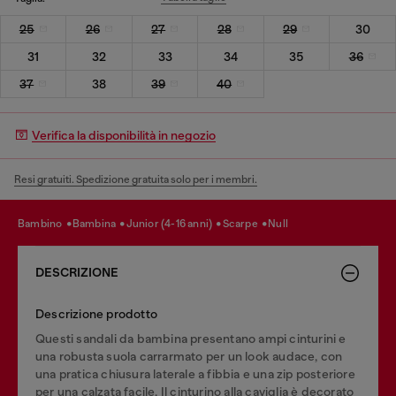
25
26
27
28
29
30
31
32
33
34
35
36
37
38
39
40
Verifica la disponibilità in negozio
Resi gratuiti. Spedizione gratuita solo per i membri.
bambino
bambina
junior (4-16 anni)
scarpe
null
DESCRIZIONE
Descrizione prodotto
Questi sandali da bambina presentano ampi cinturini e
una robusta suola carrarmato per un look audace, con
una pratica chiusura laterale a fibbia e una zip posteriore
per una calzata facile. Il cinturino alla caviglia è decorato