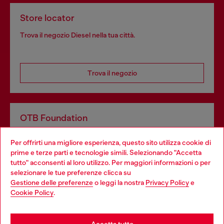
Store locator
Trova il negozio Diesel nella tua città.
Trova il negozio
OTB Foundation
Dona il tuo 5x1000 a OTB Foundation, l’organizzazione non
Per offrirti una migliore esperienza, questo sito utilizza cookie di
profit del gruppo OTB che sostiene progetti concreti per
prime e terze parti e tecnologie simili. Selezionando "Accetta
giovani, donne, inclusione ed emergenze in tutto il mondo.
tutto" acconsenti al loro utilizzo. Per maggiori informazioni o per
Choose your location
selezionare le tue preferenze clicca su
Gestione delle preferenze
o leggi la nostra
Privacy Policy
e
You are currently browsing Italia website, but it seems you may
Cookie Policy
.
Scopri di più
be based in United States
Stay in Italia