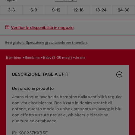
3-6
6-9
9-12
12-18
18-24
24-36
Verifica la disponibilità in negozio
Resi gratuiti. Spedizione gratuita solo per i membri.
bambino
bambina
baby (3-36 mesi)
jeans
DESCRIZIONE, TAGLIA E FIT
Descrizione prodotto
Jeans cinque tasche da bambino dalla vestibilità regular
con vita elasticizzata. Realizzato in denim stretch di
cotone, questo modello unisex presenta un lavaggio blu
con effetto vissuto naturale, whiskers e classiche
cuciture color tabacco.
ID: K00237KXBSE