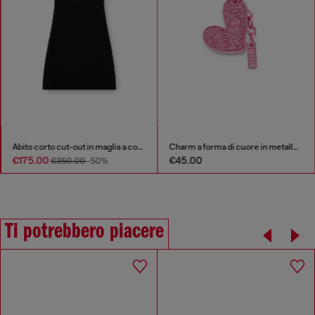
Abito corto cut-out in maglia a coste
Charm a forma di cuore in metallo con strass
€175.00
€45.00
€350.00
-50%
Ti potrebbero piacere