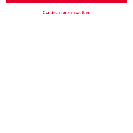
HELP
Go to United States
Continua senza accettare
AREA LEGAL
WORLD OF DIESEL
CORPORATE
Country: IT
Language: IT