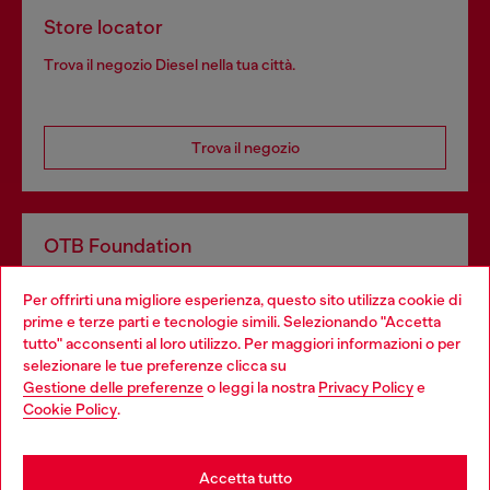
Store locator
Trova il negozio Diesel nella tua città.
Trova il negozio
OTB Foundation
Dona il tuo 5x1000 a OTB Foundation, l’organizzazione non
Per offrirti una migliore esperienza, questo sito utilizza cookie di
profit del gruppo OTB che sostiene progetti concreti per
prime e terze parti e tecnologie simili. Selezionando "Accetta
giovani, donne, inclusione ed emergenze in tutto il mondo.
tutto" acconsenti al loro utilizzo. Per maggiori informazioni o per
Choose your location
selezionare le tue preferenze clicca su
Gestione delle preferenze
o leggi la nostra
Privacy Policy
e
You are currently browsing Italia website, but it seems you may
Cookie Policy
.
Scopri di più
be based in United States
Stay in Italia
Accetta tutto