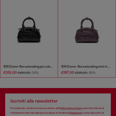
1DR Dome-Borsa bowling piccola in pelle effetto snake
1DR Dome- Borsa bowling mini in pelle
€315.00
€197.00
€450.00
-30%
€395.00
-50%
Iscriviti alla newsletter
Procedendo, confermi la presa visione dell’
informativa privacy
autorizzo Diesel al
trattamento dei miei dati personali per le finalità di
Marketing*
come descritto al