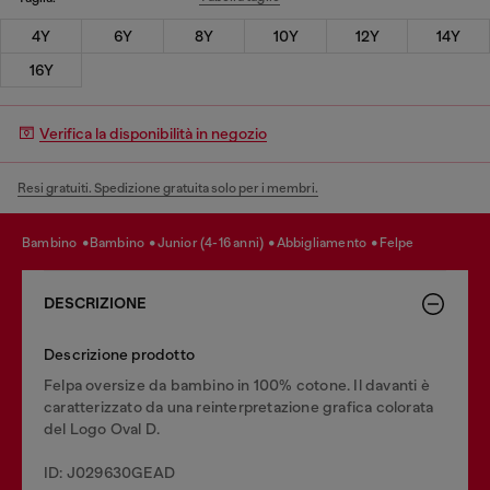
4Y
6Y
8Y
10Y
12Y
14Y
16Y
Verifica la disponibilità in negozio
Resi gratuiti. Spedizione gratuita solo per i membri.
bambino
bambino
junior (4-16 anni)
abbigliamento
felpe
DESCRIZIONE
Descrizione prodotto
Felpa oversize da bambino in 100% cotone. Il davanti è
caratterizzato da una reinterpretazione grafica colorata
del Logo Oval D.
ID: J029630GEAD