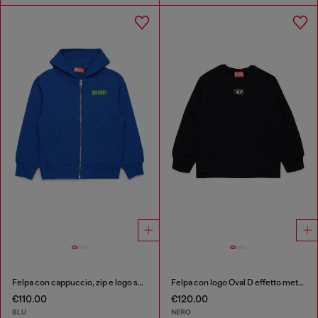
Felpa con cappuccio, zip e logo sbavato
Felpa con logo Oval D effetto metallo
€110.00
€120.00
BLU
NERO