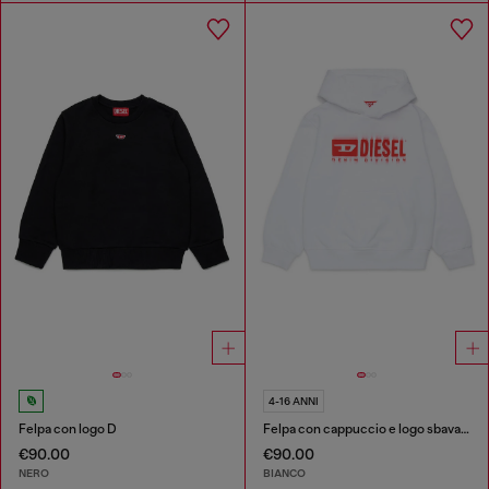
4-16 ANNI
Felpa con logo D
Felpa con cappuccio e logo sbavato
€90.00
€90.00
NERO
BIANCO