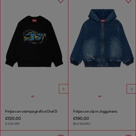
Felpa con stampa grafica Oval D
Felpa con zip in JoggJeans
€120.00
€190.00
2 COLORI
BLU SCURO