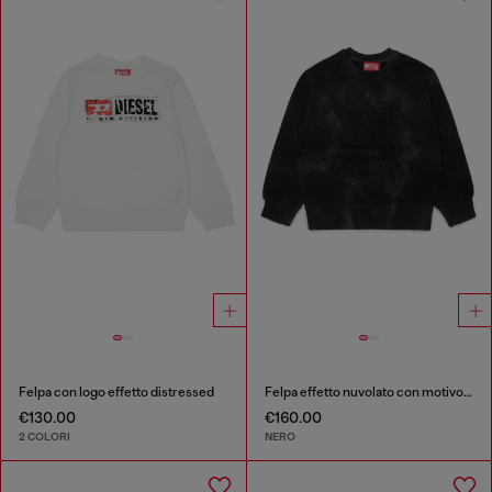
Felpa con logo effetto distressed
Felpa effetto nuvolato con motivo fenice
€130.00
€160.00
2 COLORI
NERO