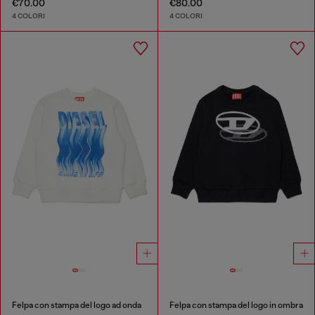
€70.00
€80.00
4 COLORI
4 COLORI
Felpa con stampa del logo ad onda
Felpa con stampa del logo in ombra