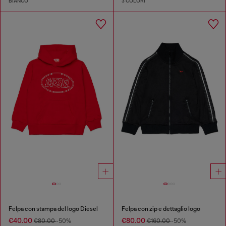
BIANCO
3 COLORI
Felpa con stampa del logo Diesel
Felpa con zip e dettaglio logo
€40.00
€80.00
€80.00
-50%
€160.00
-50%