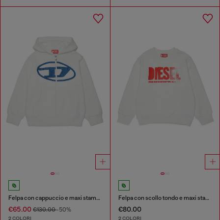
Felpa con cappuccio e maxi stampa con zip
Felpa con scollo tondo e maxi stampa del logo Diesel
€65.00
€80.00
€130.00
-50%
2 COLORI
2 COLORI