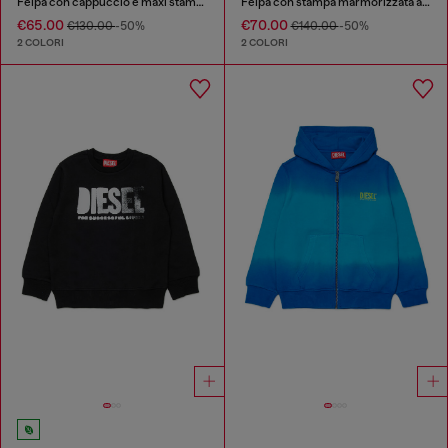
Felpa con cappuccio e maxi stampa con zip
Felpa con stampa marmorizzata all-over
€65.00
€70.00
€130.00
-50%
€140.00
-50%
2 COLORI
2 COLORI