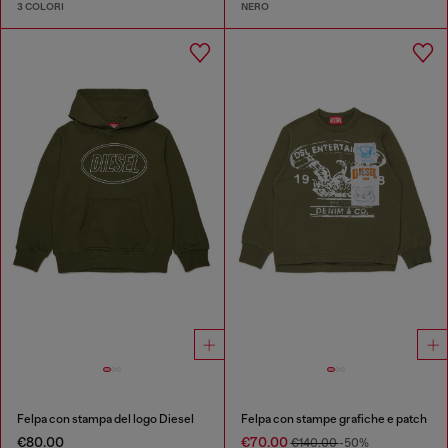
3 COLORI
NERO
Felpa con stampa del logo Diesel
Felpa con stampe grafiche e patch
€80.00
€70.00
€140.00
-50%