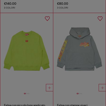
€140.00
€80.00
2 COLORI
3 COLORI
Felpa con piccolo logo applicato
Felpa con stampe vivaci