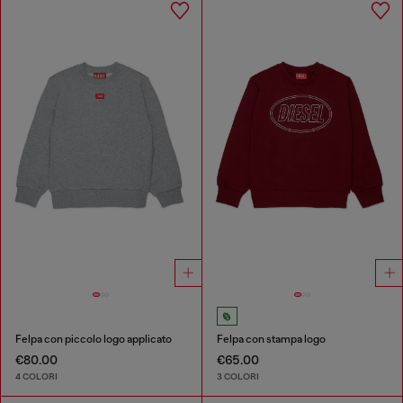
Felpa con piccolo logo applicato
Felpa con stampa logo
€80.00
€65.00
4 COLORI
3 COLORI