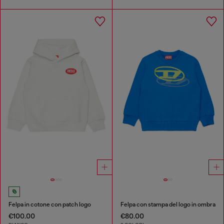
Felpa in cotone con patch logo
Felpa con stampa del logo in ombra
€100.00
€80.00