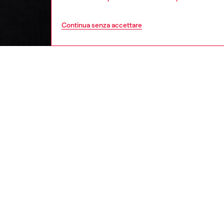
Continua senza accettare
bambino
ba
DESCRI
Descriz
Felpa pe
morbido
distinti
polsini 
ID: J0