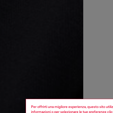
Per offrirti una migliore esperienza, questo sito util
informazioni o per selezionare le tue preferenze cli