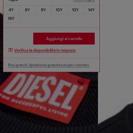
4Y
6Y
8Y
10Y
12Y
14Y
16Y
Aggiungi al carrello
Verifica la disponibilità in negozio
Resi gratuiti. Spedizione gratuita solo per i membri.