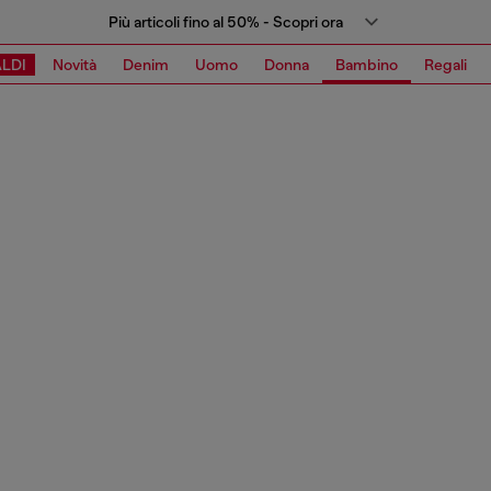
Più articoli fino al 50% - Scopri ora
LDI
Novità
Denim
Uomo
Donna
Bambino
Regali