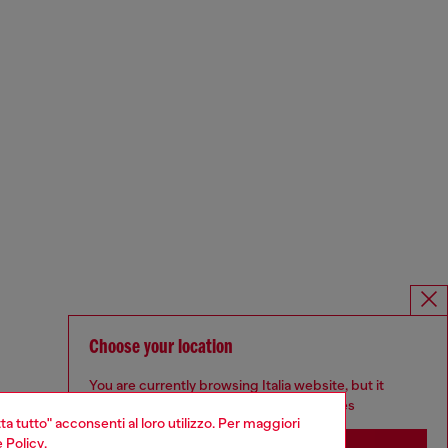
Choose your location
You are currently browsing Italia website, but it
seems you may be based in United States
ta tutto" acconsenti al loro utilizzo. Per maggiori
 Policy
.