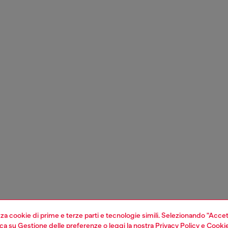
izza cookie di prime e terze parti e tecnologie simili. Selezionando "Accet
cca su
Gestione delle preferenze
o leggi la nostra
Privacy Policy
e
Cookie