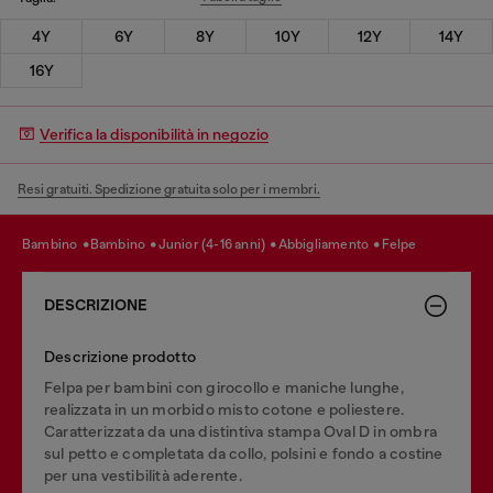
4Y
6Y
8Y
10Y
12Y
14Y
16Y
Verifica la disponibilità in negozio
Resi gratuiti. Spedizione gratuita solo per i membri.
bambino
bambino
junior (4-16 anni)
abbigliamento
felpe
DESCRIZIONE
Descrizione prodotto
Felpa per bambini con girocollo e maniche lunghe,
realizzata in un morbido misto cotone e poliestere.
Caratterizzata da una distintiva stampa Oval D in ombra
sul petto e completata da collo, polsini e fondo a costine
per una vestibilità aderente.