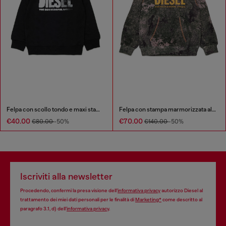
Felpa con scollo tondo e maxi stampa del logo Diesel
Felpa con stampa marmorizzata all-over
€40.00
€70.00
€80.00
-50%
€140.00
-50%
Iscriviti alla newsletter
Procedendo, confermi la presa visione dell’
informativa privacy
autorizzo Diesel al
trattamento dei miei dati personali per le finalità di
Marketing*
come descritto al
paragrafo 3.1, d) dell’
informativa privacy
.