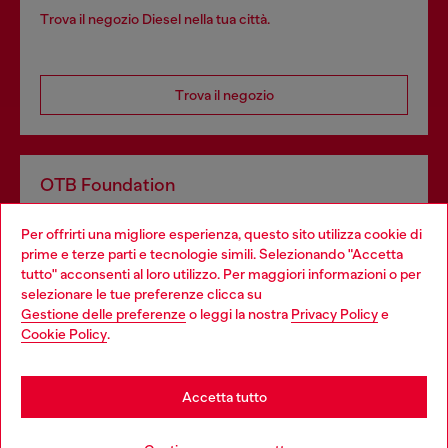
Trova il negozio Diesel nella tua città.
Trova il negozio
OTB Foundation
Dona il tuo 5x1000 a OTB Foundation, l’organizzazione non
Per offrirti una migliore esperienza, questo sito utilizza cookie di
profit del gruppo OTB che sostiene progetti concreti per
prime e terze parti e tecnologie simili. Selezionando "Accetta
giovani, donne, inclusione ed emergenze in tutto il mondo.
tutto" acconsenti al loro utilizzo. Per maggiori informazioni o per
Choose your location
selezionare le tue preferenze clicca su
Gestione delle preferenze
o leggi la nostra
Privacy Policy
e
You are currently browsing Italia website, but it seems you may
Cookie Policy
.
Scopri di più
be based in United States
Stay in Italia
Accetta tutto
HELP
Go to United States