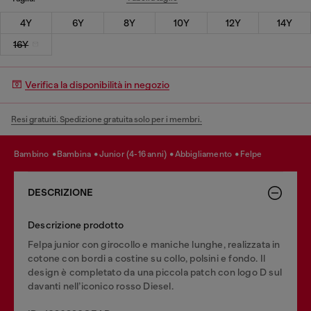
4Y
6Y
8Y
10Y
12Y
14Y
16Y
Verifica la disponibilità in negozio
Resi gratuiti. Spedizione gratuita solo per i membri.
bambino
bambina
junior (4-16 anni)
abbigliamento
felpe
DESCRIZIONE
Descrizione prodotto
Felpa junior con girocollo e maniche lunghe, realizzata in
cotone con bordi a costine su collo, polsini e fondo. Il
design è completato da una piccola patch con logo D sul
davanti nell’iconico rosso Diesel.