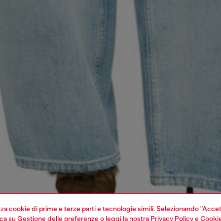
izza cookie di prime e terze parti e tecnologie simili. Selezionando "Accet
cca su
Gestione delle preferenze
o leggi la nostra
Privacy Policy
e
Cookie