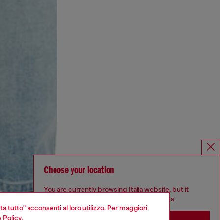
Choose your location
You are currently browsing Italia website, but it
seems you may be based in United States
ta tutto" acconsenti al loro utilizzo. Per maggiori
 Policy
.