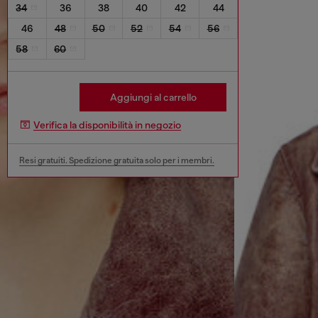
34
36
38
40
42
44
46
48
50
52
54
56
58
60
Aggiungi al carrello
Verifica la disponibilità in negozio
Resi gratuiti. Spedizione gratuita solo per i membri.