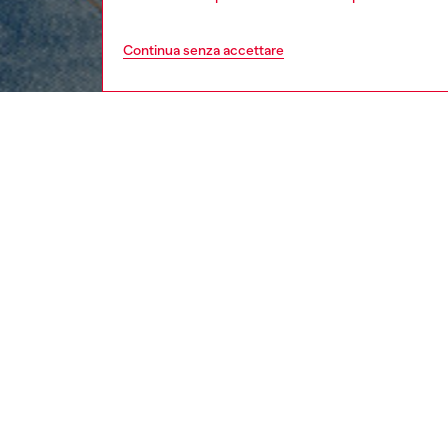
Continua senza accettare
donna
abbig
Respo
SCOPRI
DESCRI
Descriz
Giacca 
da fonti