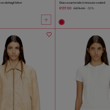
con dettagli biker
Giacca sartoriale in tessuto coated
€137.00
€275.00
-50%