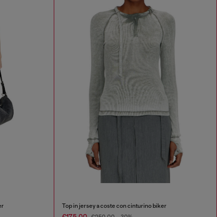
er
Top in jersey a coste con cinturino biker
€175.00