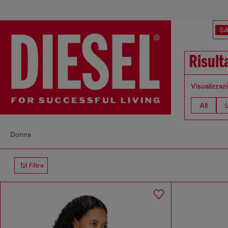
SA
Risult
Visualizzazi
All
Donna
Filtra