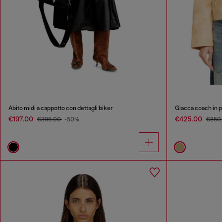
Abito midi a cappotto con dettagli biker
Giacca coach in pe
€197.00
€425.00
€395.00
-50%
€850