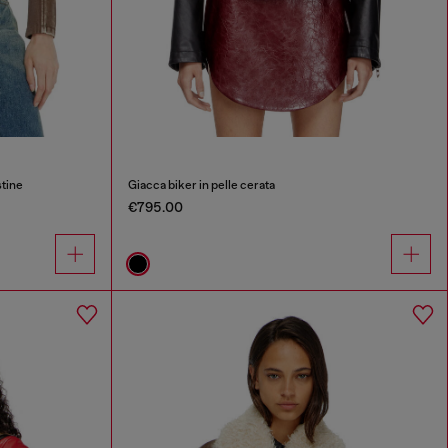
stine
Giacca biker in pelle cerata
€795.00