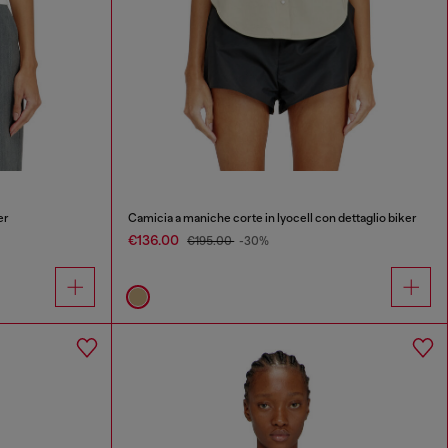
er
Camicia a maniche corte in lyocell con dettaglio biker
€136.00
€195.00
-30%