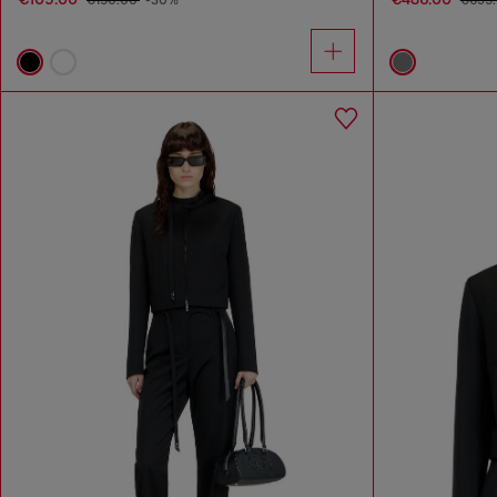
€150.00
-30%
€695