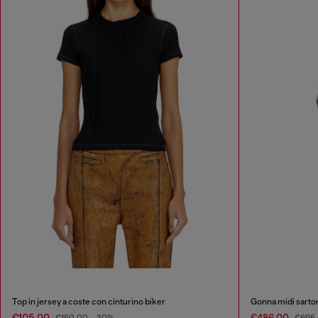
Top in jersey a coste con cinturino biker
Gonna midi sartor
€105.00
€486.00