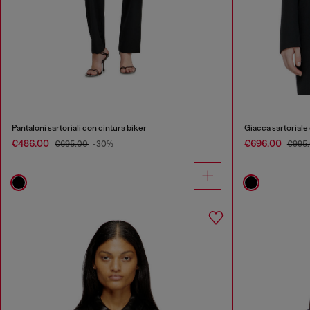
Pantaloni sartoriali con cintura biker
Giacca sartoriale
€486.00
€696.00
€695.00
-30%
€995