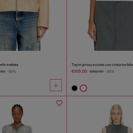
lle trattata
Top in jersey a coste con cinturino bik
€105.00
.00
-50%
€150.00
-30%