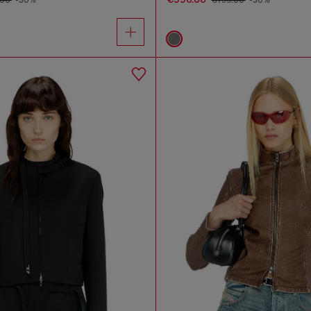
.00
-30%
€795.00
-30%