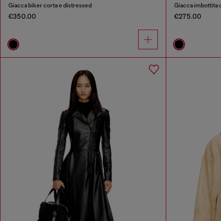
Giacca biker corta e distressed
Giacca imbottita 
€350.00
€275.00