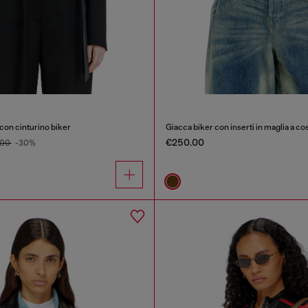
 con cinturino biker
Giacca biker con inserti in maglia a co
€250.00
.00
-30%