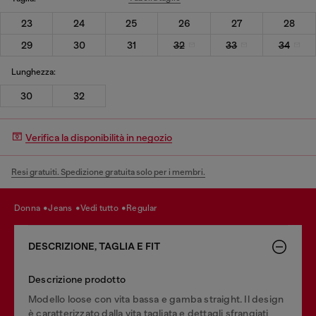
23
24
25
26
27
28
29
30
31
32
33
34
Lunghezza:
30
32
Verifica la disponibilità in negozio
Resi gratuiti. Spedizione gratuita solo per i membri.
donna
jeans
vedi tutto
regular
DESCRIZIONE, TAGLIA E FIT
Descrizione prodotto
Modello loose con vita bassa e gamba straight. Il design
è caratterizzato dalla vita tagliata e dettagli sfrangiati