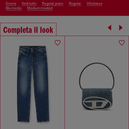
donna
vedi tutto
regular jeans
regular
vita bassa
blu medio
medium treated
Completa il look