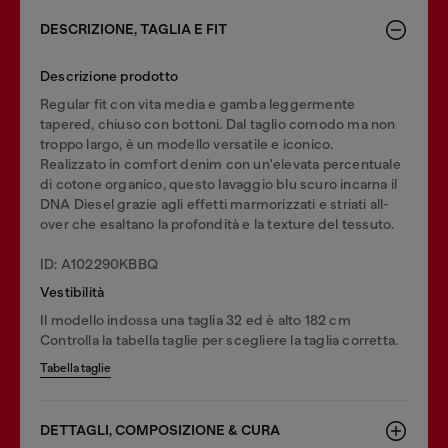
DESCRIZIONE, TAGLIA E FIT
Descrizione prodotto
Regular fit con vita media e gamba leggermente
tapered, chiuso con bottoni. Dal taglio comodo ma non
troppo largo, è un modello versatile e iconico.
Realizzato in comfort denim con un'elevata percentuale
di cotone organico, questo lavaggio blu scuro incarna il
DNA Diesel grazie agli effetti marmorizzati e striati all-
over che esaltano la profondità e la texture del tessuto.
ID: A102290KBBQ
Vestibilità
Il modello indossa una taglia 32 ed è alto 182 cm
Controlla la tabella taglie per scegliere la taglia corretta.
Tabella taglie
DETTAGLI, COMPOSIZIONE & CURA