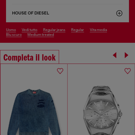
HOUSE OF DIESEL
uomo
vedi tutto
regular jeans
regular
vita media
blu scuro
medium treated
Completa il look