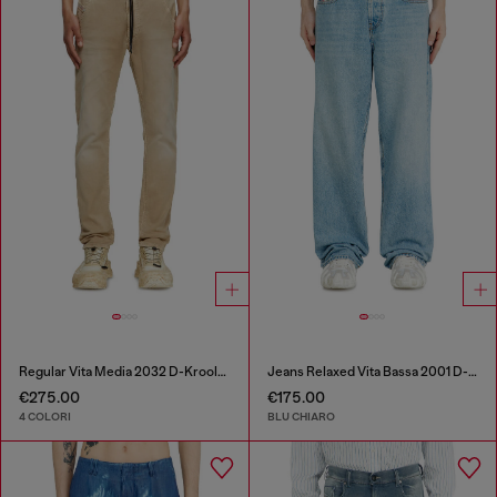
Regular Vita Media 2032 D-Krooley Joggjeans®
Jeans Relaxed Vita Bassa 2001 D-Macro
€275.00
€175.00
4 COLORI
BLU CHIARO