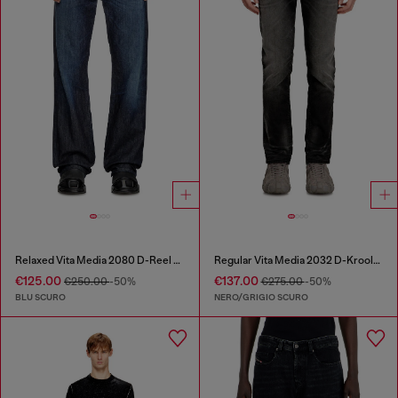
Relaxed Vita Media 2080 D-Reel Joggjeans®
Regular Vita Media 2032 D-Krooley Joggjeans®
€125.00
€137.00
€250.00
-50%
€275.00
-50%
BLU SCURO
NERO/GRIGIO SCURO