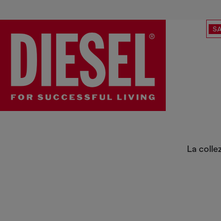
SA
Jeans responsabili
La colle