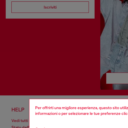
Iscriviti
Per offrirti una migliore esperienza, questo sito util
HELP
AREA L
informazioni o per selezionare le tue preferenze cli
Vedi tutti
Cookie poli
Stato dell'ordine
Informativa 