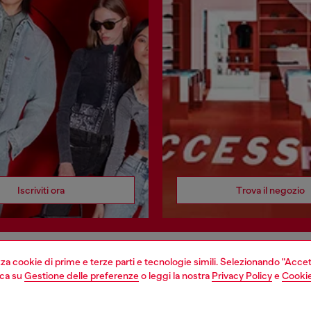
Iscriviti ora
Trova il negozio
izza cookie di prime e terze parti e tecnologie simili. Selezionando "Accet
EGAL
WORLD OF DIESEL
cca su
Gestione delle preferenze
o leggi la nostra
Privacy Policy
e
Cookie
cy
About Diesel
sulla privacy
House of Diesel