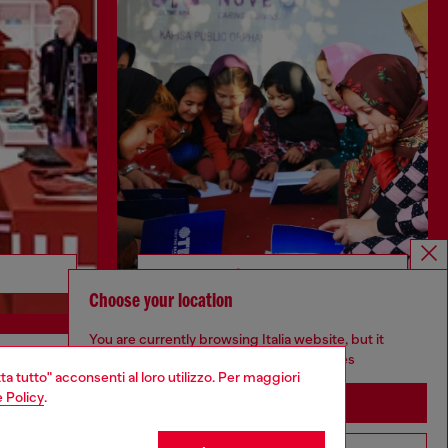
Scopri di più
Choose your location
You are currently browsing Italia website, but it
seems you may be based in United States
ta tutto" acconsenti al loro utilizzo. Per maggiori
CORPORATE
 Policy
.
Stay in Italia
Codice etico
Modello di organizzazione, gestione e