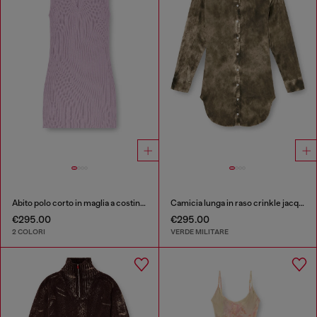
Abito polo corto in maglia a costine misto seta
Camicia lunga in raso crinkle jacquard con logo
€295.00
€295.00
2 COLORI
VERDE MILITARE