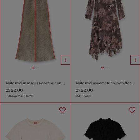
Abito midi in maglia a costine con bande a contrasto
Abito midi asimmetrico in chiffon e crêpe di seta
€350.00
€750.00
ROSSO/MARRONE
MARRONE