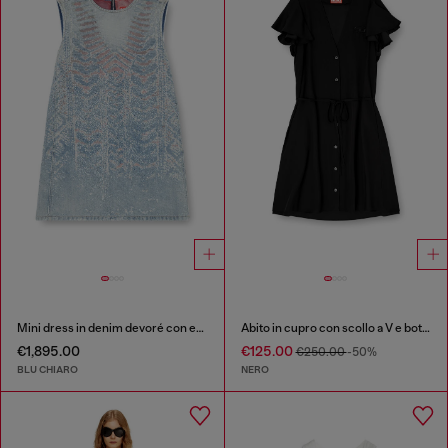
Mini dress in denim devoré con effetto microstone
Abito in cupro con scollo a V e bottoni frontali
€1,895.00
€125.00
€250.00
-50%
BLU CHIARO
NERO