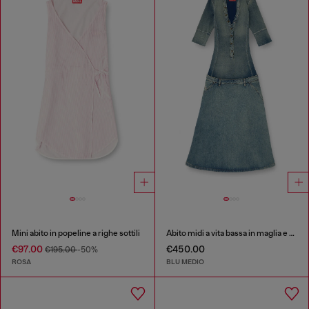
Mini abito in popeline a righe sottili
Abito midi a vita bassa in maglia e denim
€97.00
€450.00
€195.00
-50%
ROSA
BLU MEDIO