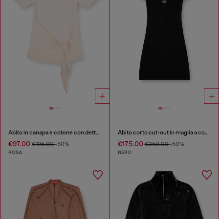
Abito in canapa e cotone con dettaglio incrociato
Abito corto cut-out in maglia a coste
€97.00
€175.00
€195.00
-50%
€350.00
-50%
ROSA
NERO