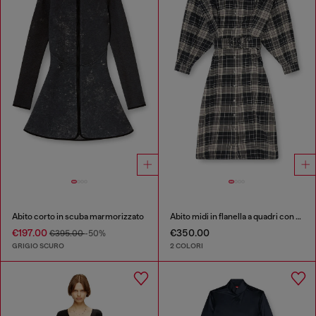
Abito corto in scuba marmorizzato
Abito midi in flanella a quadri con cintura wide
€197.00
€350.00
€395.00
-50%
GRIGIO SCURO
2 COLORI