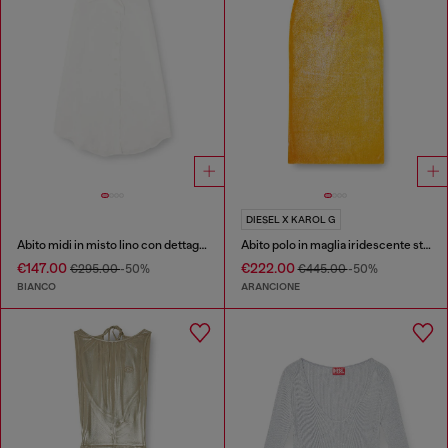
DIESEL X KAROL G
Abito midi in misto lino con dettaglio annodato
Abito polo in maglia iridescente stampa lotus
€147.00
€222.00
€295.00
-50%
€445.00
-50%
BIANCO
ARANCIONE