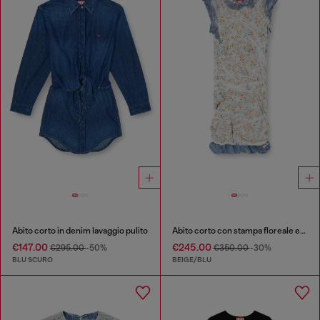
Abito corto in denim lavaggio pulito
Abito corto con stampa floreale effetto X-Ray
€147.00
€245.00
€295.00
-50%
€350.00
-30%
BLU SCURO
BEIGE/BLU