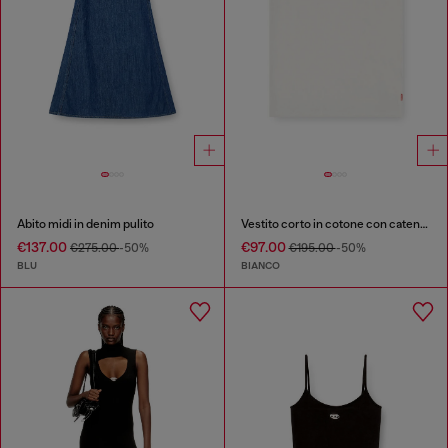
Abito midi in denim pulito
Vestito corto in cotone con catena in rilievo
€137.00
€97.00
€275.00
-50%
€195.00
-50%
BLU
BIANCO