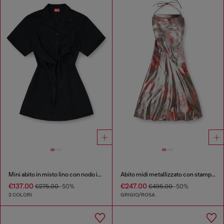
Mini abito in misto lino con nodo in vita
Abito midi metallizzato con stampa rose
€137.00
€247.00
€275.00
-50%
€495.00
-50%
2 COLORI
GRIGIO/ROSA