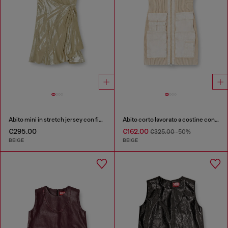
Abito mini in stretch jersey con finitura metallizzata
Abito corto lavorato a costine con tasche cargo
€295.00
€162.00
€325.00
-50%
BEIGE
BEIGE