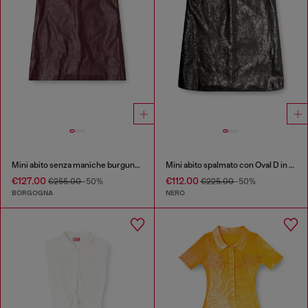
Mini abito senza maniche burgundy in tessuto coated
Mini abito spalmato con Oval D in rilievo
€127.00
€112.00
€255.00
-50%
€225.00
-50%
BORGOGNA
NERO