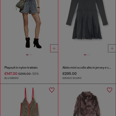
Playsuit in nylon trattato
Abito mini a collo alto in jersey e chiffon
€147.00
€295.00
€295.00
-50%
BLU MEDIO
GRIGIO SCURO