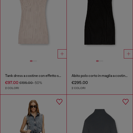
Tank dress a costine con effetto sovrapposto
Abito polo corto in maglia a costine misto seta
€97.00
€295.00
€195.00
-50%
2 COLORI
2 COLORI