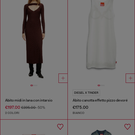
DIESEL X TINDER
Abito midi in lana con intarsio
Abito canotta effetto pizzo devoré
€197.00
€175.00
€395.00
-50%
2 COLORI
BIANCO