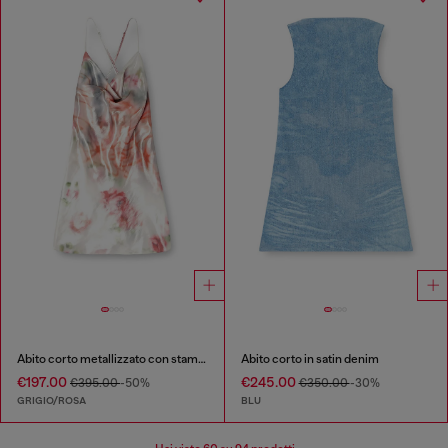
Abito corto metallizzato con stampa rose
Abito corto in satin denim
€197.00
€245.00
€395.00
-50%
€350.00
-30%
GRIGIO/ROSA
BLU