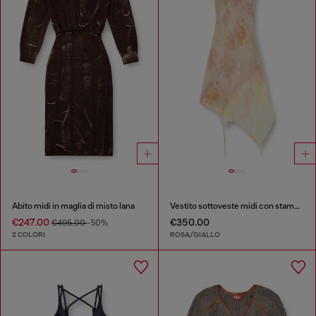
Abito midi in maglia di misto lana
Vestito sottoveste midi con stampa floreale e bordo in pizzo
€247.00
€350.00
€495.00
-50%
2 COLORI
ROSA/GIALLO