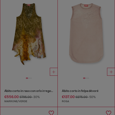
Abito corto in raso con orlo irregolare
Abito corto in felpa dévoré
€556.00
€137.00
€795.00
-30%
€275.00
-50%
MARRONE/VERDE
ROSA