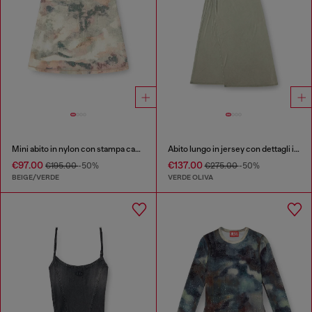
Mini abito in nylon con stampa camouflage all-over e dettagli in cristallo
Abito lungo in jersey con dettagli intrecciato
€97.00
€137.00
€195.00
-50%
€275.00
-50%
BEIGE/VERDE
VERDE OLIVA