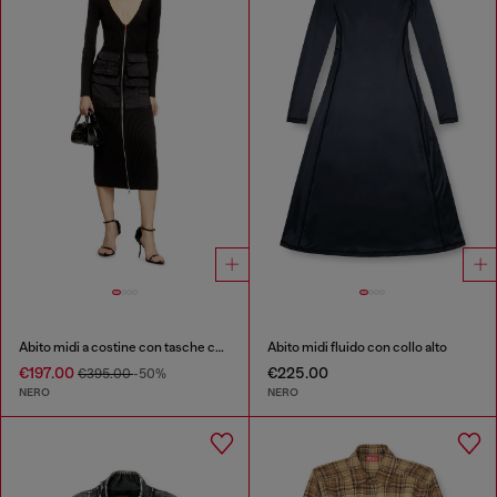
Abito midi a costine con tasche cargo
Abito midi fluido con collo alto
€197.00
€225.00
€395.00
-50%
NERO
NERO