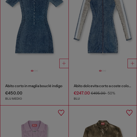
Abito corto in maglia bouclé indigo
Abito dolcevita corto a coste color indaco
€450.00
€247.00
€495.00
-50%
BLU MEDIO
BLU