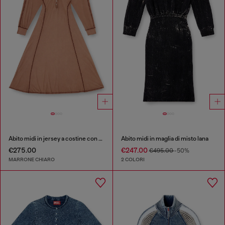
Abito midi in jersey a costine con maniche a pipistrello
Abito midi in maglia di misto lana
€275.00
€247.00
€495.00
-50%
MARRONE CHIARO
2 COLORI