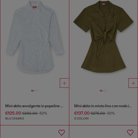
Mini abito avvolgente in popeline con righe sottili
Mini abito in misto lino con nodo in vita
€125.00
€137.00
€250.00
-50%
€275.00
-50%
BLU CHIARO
2 COLORI