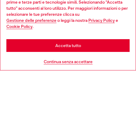
prime e terze parti e tecnologie simili. Selezionando "Accetta
giovani, donne, inclusione ed emergenze in tutto il mondo.
tutto" acconsenti al loro utilizzo. Per maggiori informazioni o per
Choose your location
selezionare le tue preferenze clicca su
Gestione delle preferenze
o leggi la nostra
Privacy Policy
e
You are currently browsing Italia website, but it seems you may
Cookie Policy
.
Scopri di più
be based in United States
Stay in Italia
Accetta tutto
HELP
Go to United States
Continua senza accettare
AREA LEGAL
WORLD OF DIESEL
CORPORATE