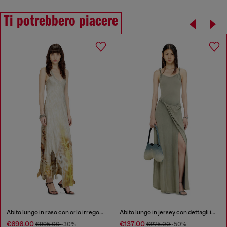
Ti potrebbero piacere
Abito lungo in raso con orlo irregolare
Abito lungo in jersey con dettagli intrecciato
€696.00
€137.00
€995.00
-30%
€275.00
-50%