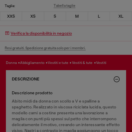
Tabella taglie
Taglia:
XXS
XS
S
M
L
XL
Verifica la disponibilità in negozio
Resi gratuiti. Spedizione gratuita solo per i membri.
donna
abbigliamento
vestiti e tute
vestiti & tute
vestiti
DESCRIZIONE
Descrizione prodotto
Abito midi da donna con scollo a V e spalline a
spaghetto. Realizzato in viscosa riciclata lucida, questo
modello cami a costine presenta una lavorazione a
maglia con punti più spessi sul petto che interrompono
delicatamente il motivo, creando un interessante effetto
visivo. Nastri a contrasto in maglia aggiungono un tocco