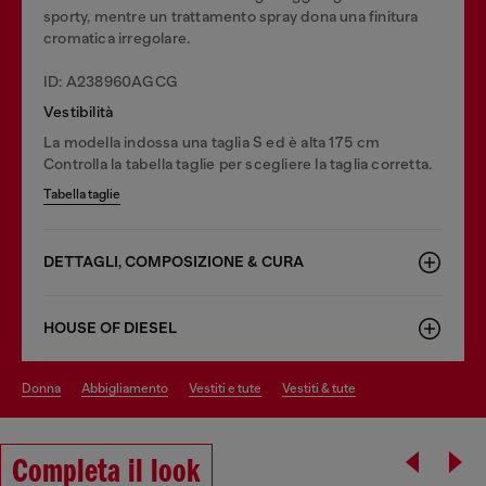
sporty, mentre un trattamento spray dona una finitura
cromatica irregolare.
ID: A238960AGCG
Vestibilità
La modella indossa una taglia S ed è alta 175 cm
Controlla la tabella taglie per scegliere la taglia corretta.
Tabella taglie
DETTAGLI, COMPOSIZIONE & CURA
HOUSE OF DIESEL
donna
abbigliamento
vestiti e tute
vestiti & tute
Completa il look