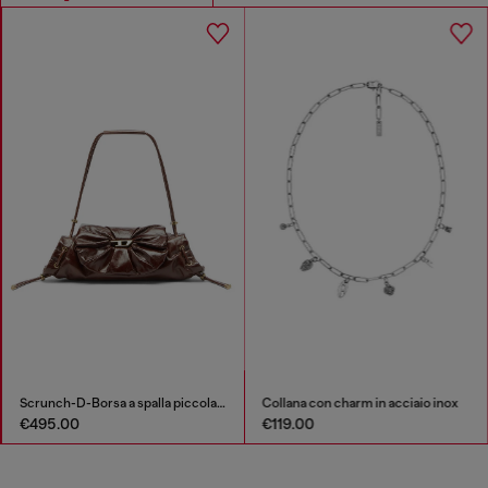
Scrunch-D-Borsa a spalla piccola arricciata in pelle lucida
Collana con charm in acciaio inox
€495.00
€119.00