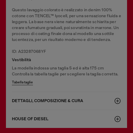
Questo lavaggio colorato è realizzato in denim 100%
cotone con TENCEL™ lyocell, per una sensazione fluida e
leggera. La base nera viene naturalmente schiarita per
creare sfumature graduali, poi sovratinta in marrone. Un
processo di coating finale dona al modello una sottile
lucentezza, per un risultato moderno e di tendenza.
ID: A23287068YF
Vestibilità
La modella indossa una taglia S ed è alta 175 cm
Controlla la tabella taglie per scegliere la taglia corretta.
Tabella taglie
DETTAGLI, COMPOSIZIONE & CURA
HOUSE OF DIESEL