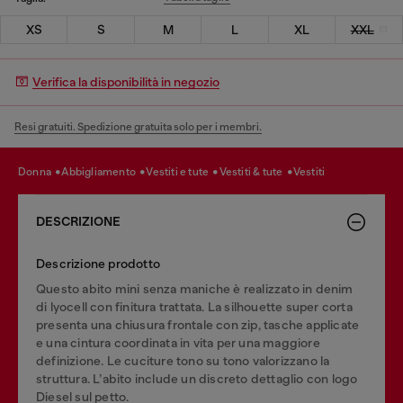
XS
S
M
L
XL
XXL
Verifica la disponibilità in negozio
Resi gratuiti. Spedizione gratuita solo per i membri.
donna
abbigliamento
vestiti e tute
vestiti & tute
vestiti
DESCRIZIONE
Descrizione prodotto
Questo abito mini senza maniche è realizzato in denim
di lyocell con finitura trattata. La silhouette super corta
presenta una chiusura frontale con zip, tasche applicate
e una cintura coordinata in vita per una maggiore
definizione. Le cuciture tono su tono valorizzano la
struttura. L’abito include un discreto dettaglio con logo
Diesel sul petto.