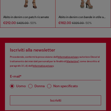
Abito in denim con patch ricamate
Abito in denim con bande in stile atletico
€212.00
€162.00
€425.00
-50%
€325.00
-50%
Iscriviti alla newsletter
Procedendo, confermi la presa visione dell’
informativa privacy
autorizzo Diesel al
trattamento dei miei dati personali per le finalità di
Marketing*
come descritto al
paragrafo 3.1, d) dell’
informativa privacy
.
E-mail*
Uomo
Donna
Non specificato
Iscriviti