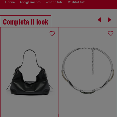
donna
abbigliamento
vestiti e tute
vestiti & tute
Completa il look