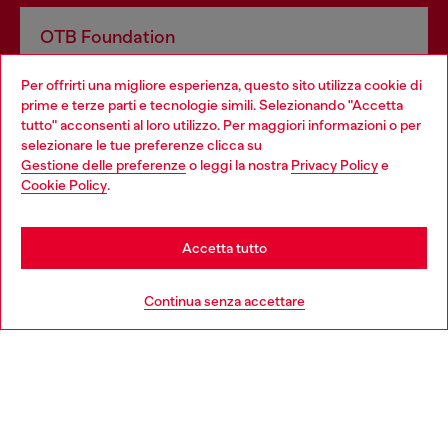
OTB Foundation
Dona il tuo 5x1000 a OTB Foundation, l’organizzazione non
Per offrirti una migliore esperienza, questo sito utilizza cookie di
profit del gruppo OTB che sostiene progetti concreti per
prime e terze parti e tecnologie simili. Selezionando "Accetta
giovani, donne, inclusione ed emergenze in tutto il mondo.
tutto" acconsenti al loro utilizzo. Per maggiori informazioni o per
Choose your location
selezionare le tue preferenze clicca su
Gestione delle preferenze
o leggi la nostra
Privacy Policy
e
You are currently browsing Italia website, but it seems you may
Cookie Policy
.
Scopri di più
be based in United States
Stay in Italia
Accetta tutto
HELP
Go to United States
Continua senza accettare
AREA LEGAL
WORLD OF DIESEL