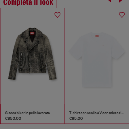
Completa il look
Giacca biker in pelle lavorata
T-shirt con scollo a V con micro ricamo logo
€850.00
€95.00