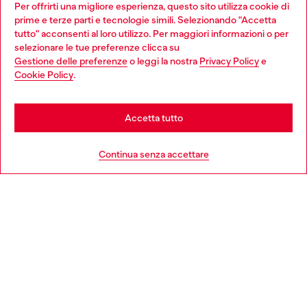
Per offrirti una migliore esperienza, questo sito utilizza cookie di
profit del gruppo OTB che sostiene progetti concreti per
prime e terze parti e tecnologie simili. Selezionando "Accetta
giovani, donne, inclusione ed emergenze in tutto il mondo.
tutto" acconsenti al loro utilizzo. Per maggiori informazioni o per
Choose your location
selezionare le tue preferenze clicca su
Gestione delle preferenze
o leggi la nostra
Privacy Policy
e
You are currently browsing Italia website, but it seems you may
Cookie Policy
.
Scopri di più
be based in United States
Stay in Italia
Accetta tutto
HELP
Go to United States
Continua senza accettare
AREA LEGAL
WORLD OF DIESEL
CORPORATE