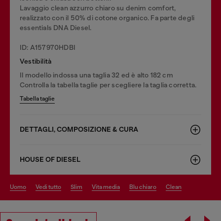
Lavaggio clean azzurro chiaro su denim comfort,
realizzato con il 50% di cotone organico. Fa parte degli
essentials DNA Diesel.
ID: A157970HDBI
Vestibilità
Il modello indossa una taglia 32 ed è alto 182 cm
Controlla la tabella taglie per scegliere la taglia corretta.
Tabella taglie
DETTAGLI, COMPOSIZIONE & CURA
HOUSE OF DIESEL
uomo
vedi tutto
slim
vita media
blu chiaro
clean