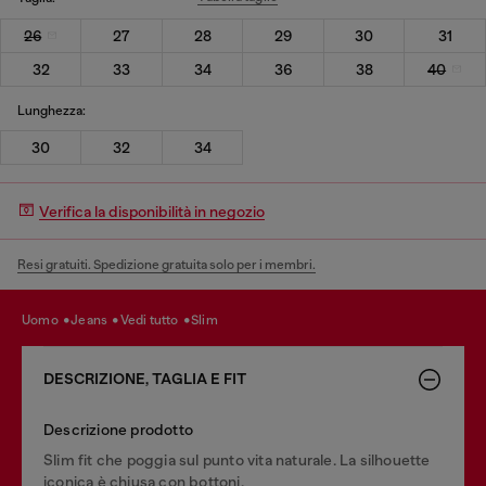
26
27
28
29
30
31
32
33
34
36
38
40
Lunghezza:
30
32
34
Verifica la disponibilità in negozio
Resi gratuiti. Spedizione gratuita solo per i membri.
uomo
jeans
vedi tutto
slim
DESCRIZIONE, TAGLIA E FIT
Descrizione prodotto
Slim fit che poggia sul punto vita naturale. La silhouette
iconica è chiusa con bottoni.