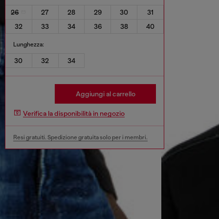
26
27
28
29
30
31
32
33
34
36
38
40
Lunghezza:
30
32
34
Aggiungi al carrello
Verifica la disponibilità in negozio
Resi gratuiti. Spedizione gratuita solo per i membri.