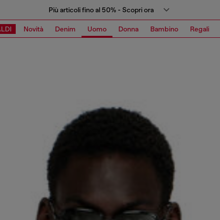
Più articoli fino al 50% - Scopri ora
LDI
Novità
Denim
Uomo
Donna
Bambino
Regali