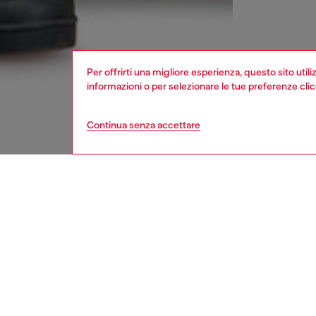
Per offrirti una migliore esperienza, questo sito util
informazioni o per selezionare le tue preferenze cli
Continua senza accettare
uomo
jeans
Respo
SCOPRI