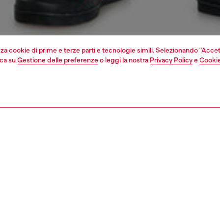
izza cookie di prime e terze parti e tecnologie simili. Selezionando "Accet
cca su
Gestione delle preferenze
o leggi la nostra
Privacy Policy
e
Cookie
1 | 7
vedi tutto
slim
nsible
 LE NOSTRE INIZIATIVE PER RIDURRE LʹIMPATTO DI QUESTO PRO