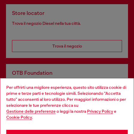
Store locator
Trova il negozio Diesel nella tua città.
Trova il negozio
OTB Foundation
Dona il tuo 5x1000 a OTB Foundation, l’organizzazione non
Per offrirti una migliore esperienza, questo sito utilizza cookie di
profit del gruppo OTB che sostiene progetti concreti per
prime e terze parti e tecnologie simili. Selezionando "Accetta
giovani, donne, inclusione ed emergenze in tutto il mondo.
tutto" acconsenti al loro utilizzo. Per maggiori informazioni o per
Choose your location
selezionare le tue preferenze clicca su
Gestione delle preferenze
o leggi la nostra
Privacy Policy
e
You are currently browsing Italia website, but it seems you may
Cookie Policy
.
Scopri di più
be based in United States
Stay in Italia