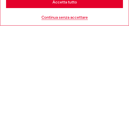
Accetta tutto
HELP
Go to United States
Continua senza accettare
AREA LEGAL
WORLD OF DIESEL
CORPORATE
Country: IT
Language: IT