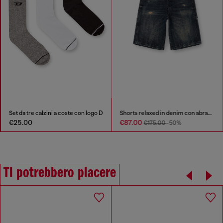
Set da tre calzini a coste con logo D
Shorts relaxed in denim con abrasioni
€25.00
€87.00
€175.00
-50%
Ti potrebbero piacere