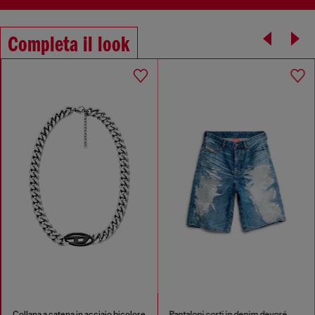
Completa il look
Collana a catena in acciaio bicolore
Pantaloni corti in denim devoré