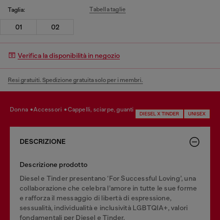
Tabella taglie
Taglia:
01
02
Verifica la disponibilità in negozio
Resi gratuiti. Spedizione gratuita solo per i membri.
donna
accessori
cappelli, sciarpe, guanti
DIESEL X TINDER
UNISEX
DESCRIZIONE
Descrizione prodotto
Diesel e Tinder presentano ‘For Successful Loving’, una
collaborazione che celebra l’amore in tutte le sue forme
e rafforza il messaggio di libertà di espressione,
sessualità, individualità e inclusività LGBTQIA+, valori
fondamentali per Diesel e Tinder.