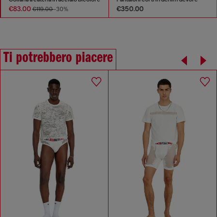
€83.00
€350.00
€119.00
-30%
Ti potrebbero piacere