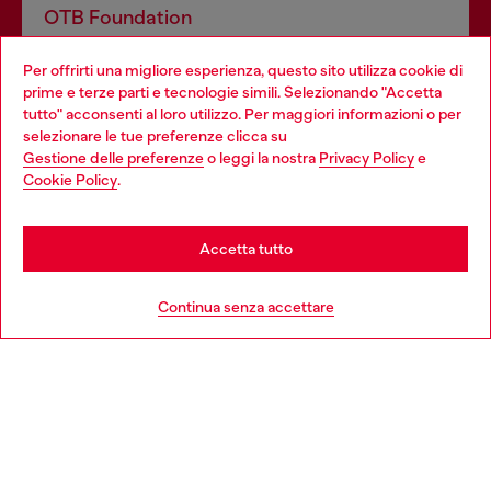
OTB Foundation
Dona il tuo 5x1000 a OTB Foundation, l’organizzazione non
Per offrirti una migliore esperienza, questo sito utilizza cookie di
profit del gruppo OTB che sostiene progetti concreti per
prime e terze parti e tecnologie simili. Selezionando "Accetta
giovani, donne, inclusione ed emergenze in tutto il mondo.
tutto" acconsenti al loro utilizzo. Per maggiori informazioni o per
Choose your location
selezionare le tue preferenze clicca su
Gestione delle preferenze
o leggi la nostra
Privacy Policy
e
You are currently browsing Italia website, but it seems you may
Cookie Policy
.
Scopri di più
be based in United States
Stay in Italia
Accetta tutto
HELP
Go to United States
Continua senza accettare
AREA LEGAL
WORLD OF DIESEL