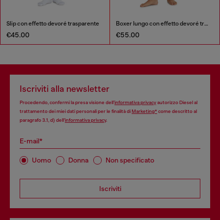
Slip con effetto devoré trasparente
Boxer lungo con effetto devoré trasparente
€45.00
€55.00
Iscriviti alla newsletter
Procedendo, confermi la presa visione dell’
informativa privacy
autorizzo Diesel al
trattamento dei miei dati personali per le finalità di
Marketing*
come descritto al
paragrafo 3.1, d) dell’
informativa privacy
.
E-mail*
Uomo
Donna
Non specificato
Iscriviti