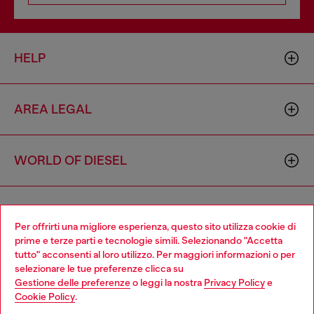
HELP
AREA LEGAL
WORLD OF DIESEL
CORPORATE
Per offrirti una migliore esperienza, questo sito utilizza cookie di
prime e terze parti e tecnologie simili. Selezionando "Accetta
tutto" acconsenti al loro utilizzo. Per maggiori informazioni o per
Choose your location
selezionare le tue preferenze clicca su
Gestione delle preferenze
o leggi la nostra
Privacy Policy
e
You are currently browsing Italia website, but it seems you may
Cookie Policy
.
be based in United States