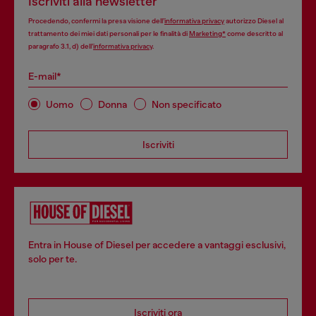
Iscriviti alla newsletter
Procedendo, confermi la presa visione dell’
informativa privacy
autorizzo Diesel al
trattamento dei miei dati personali per le finalità di
Marketing*
come descritto al
paragrafo 3.1, d) dell’
informativa privacy
.
E-mail*
Uomo
Donna
Non specificato
Iscriviti
Entra in House of Diesel per accedere a vantaggi esclusivi,
solo per te.
Iscriviti ora