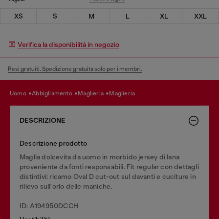
XS
S
M
L
XL
XXL
Verifica la disponibilità in negozio
Resi gratuiti. Spedizione gratuita solo per i membri.
uomo
abbigliamento
maglieria
maglieria
DESCRIZIONE
Descrizione prodotto
Maglia dolcevita da uomo in morbido jersey di lana
proveniente da fonti responsabili. Fit regular con dettagli
distintivi: ricamo Oval D cut-out sul davanti e cuciture in
rilievo sull'orlo delle maniche.
ID: A194950DCCH