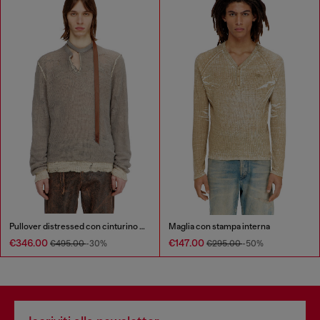
Pullover distressed con cinturino biker
Maglia con stampa interna
€346.00
€147.00
€495.00
-30%
€295.00
-50%