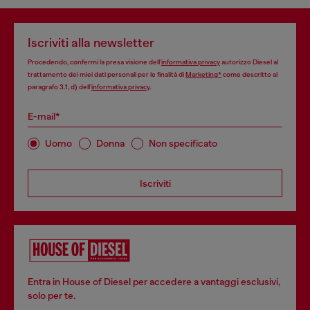
Iscriviti alla newsletter
Procedendo, confermi la presa visione dell’
informativa privacy
autorizzo Diesel al
trattamento dei miei dati personali per le finalità di
Marketing*
come descritto al
paragrafo 3.1, d) dell’
informativa privacy
.
E-mail*
Uomo
Donna
Non specificato
Iscriviti
Entra in House of Diesel per accedere a vantaggi esclusivi,
solo per te.