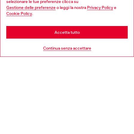
selezionare le tue preferenze clicca su
Gestione delle preferenze
o leggi la nostra
Privacy Policy
e
You are currently browsing Italia website, but it seems you may
Cookie Policy
.
Scopri di più
be based in United States
Stay in Italia
Accetta tutto
HELP
Go to United States
Continua senza accettare
AREA LEGAL
WORLD OF DIESEL
CORPORATE