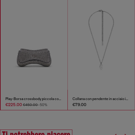
Play-Borsa crossbody piccola con strass
Collana con pendente in acciaio inox
€225.00
€79.00
€450.00
-50%