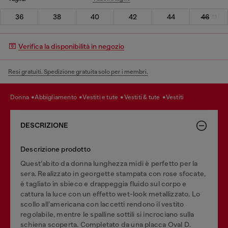
36
38
40
42
44
46
Verifica la disponibilità in negozio
Resi gratuiti. Spedizione gratuita solo per i membri.
donna
abbigliamento
vestiti e tute
vestiti & tute
vestiti
DESCRIZIONE
Descrizione prodotto
Quest’abito da donna lunghezza midi è perfetto per la
sera. Realizzato in georgette stampata con rose sfocate,
è tagliato in sbieco e drappeggia fluido sul corpo e
cattura la luce con un effetto wet-look metallizzato. Lo
scollo all’americana con laccetti rendono il vestito
regolabile, mentre le spalline sottili si incrociano sulla
schiena scoperta. Completato da una placca Oval D.